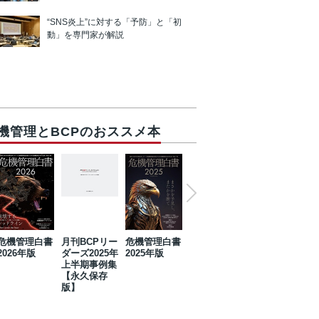
“SNS炎上”に対する「予防」と「初
動」を専門家が解説
機管理とBCPのおススメ本
危機管理白書
月刊BCPリー
危機管理白書
2023年防災・
危機管理白書
2026年版
ダーズ2025年
2025年版
BCP・リスク
2024年版
上半期事例集
マネジメント
【永久保存
事例集【永久
版】
保存版】