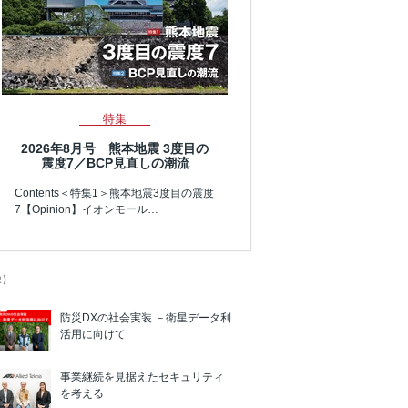
特集
2026年8月号 熊本地震 3度目の
震度7／BCP見直しの潮流
Contents＜特集1＞熊本地震3度目の震度
7【Opinion】イオンモール…
R】
防災DXの社会実装 －衛星データ利
活用に向けて
事業継続を見据えたセキュリティ
を考える