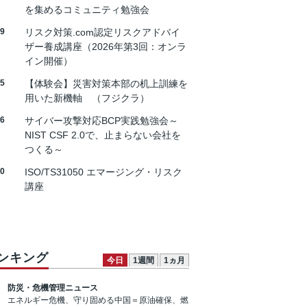
を集めるコミュニティ勉強会
19
リスク対策.com認定リスクアドバイ
ザー養成講座（2026年第3回：オンラ
イン開催）
25
【体験会】災害対策本部の机上訓練を
用いた新機軸 （フジクラ）
26
サイバー攻撃対応BCP実践勉強会～
NIST CSF 2.0で、止まらない会社を
つくる～
30
ISO/TS31050 エマージング・リスク
講座
ンキング
今日
1週間
1ヵ月
防災・危機管理ニュース
エネルギー危機、守り固める中国＝原油確保、燃