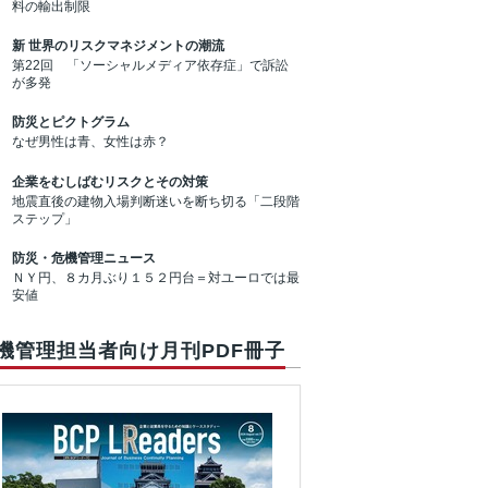
料の輸出制限
新 世界のリスクマネジメントの潮流
第22回 「ソーシャルメディア依存症」で訴訟
が多発
防災とピクトグラム
なぜ男性は青、女性は赤？
企業をむしばむリスクとその対策
地震直後の建物入場判断迷いを断ち切る「二段階
ステップ」
防災・危機管理ニュース
ＮＹ円、８カ月ぶり１５２円台＝対ユーロでは最
安値
機管理担当者向け月刊PDF冊子