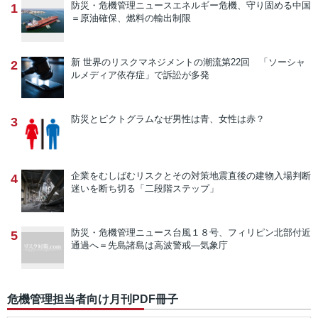
防災・危機管理ニュース
エネルギー危機、守り固める中国
1
＝原油確保、燃料の輸出制限
新 世界のリスクマネジメントの潮流
第22回 「ソーシャ
2
ルメディア依存症」で訴訟が多発
防災とピクトグラム
なぜ男性は青、女性は赤？
3
企業をむしばむリスクとその対策
地震直後の建物入場判断
4
迷いを断ち切る「二段階ステップ」
防災・危機管理ニュース
台風１８号、フィリピン北部付近
5
通過へ＝先島諸島は高波警戒―気象庁
危機管理担当者向け月刊PDF冊子