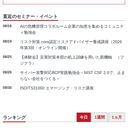
直近のセミナー・イベント
08/18
AIの危機管理コラボルーム企業の知恵を集めるコミュニテ
ィ勉強会
08/19
リスク対策.com認定リスクアドバイザー養成講座（2026
年第3回：オンライン開催）
08/25
【体験会】災害対策本部の机上訓練を用いた新機軸 （フ
ジクラ）
08/26
サイバー攻撃対応BCP実践勉強会～NIST CSF 2.0で、止ま
らない会社をつくる～
09/30
ISO/TS31050 エマージング・リスク講座
今日
1週間
1ヵ月
ランキング