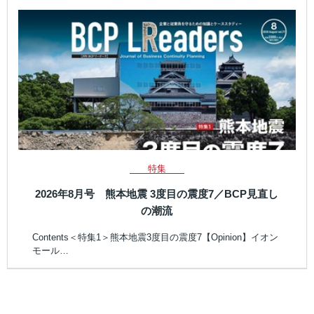
特集
2026年8月号 熊本地震 3度目の震度7／BCP見直し
の潮流
Contents＜特集1＞熊本地震3度目の震度7【Opinion】イオン
モール…