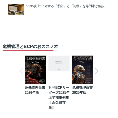
“SNS炎上”に対する「予防」と「初動」を専門家が解説
危機管理とBCPのおススメ本
危機管理白書
月刊BCPリー
危機管理白書
2023年防災・
2026年版
ダーズ2025年
2025年版
BCP・リスク
上半期事例集
マネジメント
【永久保存
事例集【永久
版】
保存版】