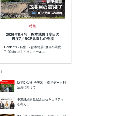
特集
2026年8月号 熊本地震 3度目の
震度7／BCP見直しの潮流
Contents＜特集1＞熊本地震3度目の震度
7【Opinion】イオンモール…
R】
防災DXの社会実装 －衛星データ利
活用に向けて
事業継続を見据えたセキュリティ
を考える