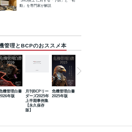
“SNS炎上”に対する「予防」と「初
動」を専門家が解説
機管理とBCPのおススメ本
危機管理白書
月刊BCPリー
危機管理白書
2023年防災・
危機管理白書
2026年版
ダーズ2025年
2025年版
BCP・リスク
2024年版
上半期事例集
マネジメント
【永久保存
事例集【永久
版】
保存版】