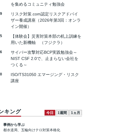
を集めるコミュニティ勉強会
19
リスク対策.com認定リスクアドバイ
ザー養成講座（2026年第3回：オンラ
イン開催）
25
【体験会】災害対策本部の机上訓練を
用いた新機軸 （フジクラ）
26
サイバー攻撃対応BCP実践勉強会～
NIST CSF 2.0で、止まらない会社を
つくる～
30
ISO/TS31050 エマージング・リスク
講座
ンキング
今日
1週間
1ヵ月
事例から学ぶ
都水道局、五輪向けテロ対策本格化