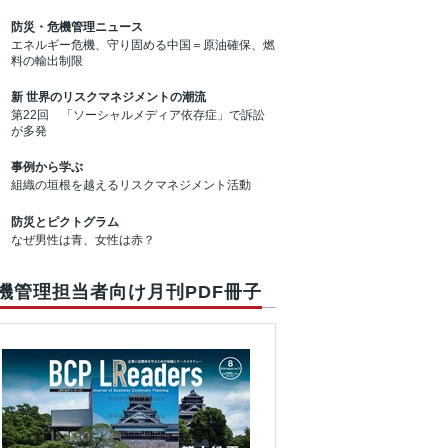
防災・危機管理ニュース
エネルギー危機、守り固める中国＝原油確保、燃
料の輸出制限
新 世界のリスクマネジメントの潮流
第22回 「ソーシャルメディア依存症」で訴訟
が多発
事例から学ぶ
組織の垣根を越えるリスクマネジメント活動
防災とピクトグラム
なぜ男性は青、女性は赤？
機管理担当者向け月刊PDF冊子