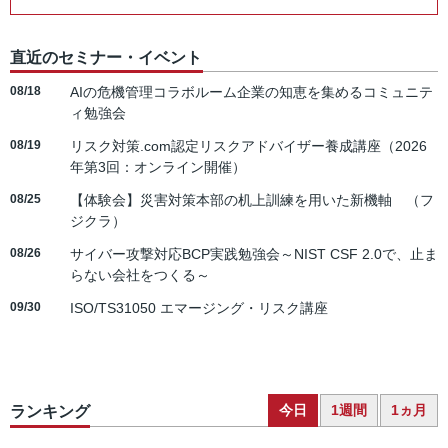
直近のセミナー・イベント
08/18
AIの危機管理コラボルーム企業の知恵を集めるコミュニテ
ィ勉強会
08/19
リスク対策.com認定リスクアドバイザー養成講座（2026
年第3回：オンライン開催）
08/25
【体験会】災害対策本部の机上訓練を用いた新機軸 （フ
ジクラ）
08/26
サイバー攻撃対応BCP実践勉強会～NIST CSF 2.0で、止ま
らない会社をつくる～
09/30
ISO/TS31050 エマージング・リスク講座
今日
1週間
1ヵ月
ランキング