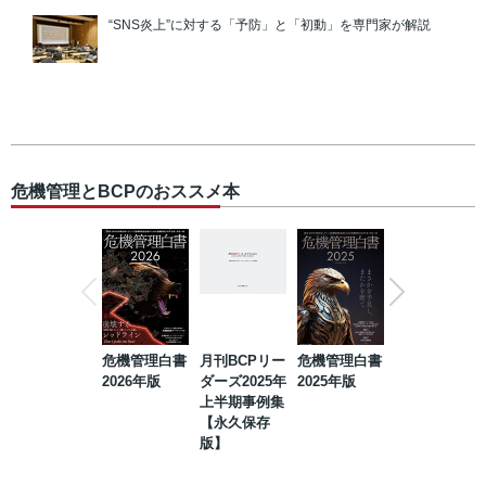
“SNS炎上”に対する「予防」と「初動」を専門家が解説
危機管理とBCPのおススメ本
危機管理白書
月刊BCPリー
危機管理白書
2023年防災・
2026年版
ダーズ2025年
2025年版
BCP・リスク
上半期事例集
マネジメント
【永久保存
事例集【永久
版】
保存版】