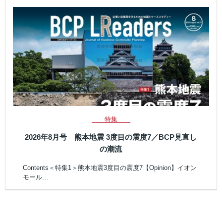
特集
2026年8月号 熊本地震 3度目の震度7／BCP見直し
の潮流
Contents＜特集1＞熊本地震3度目の震度7【Opinion】イオン
モール…