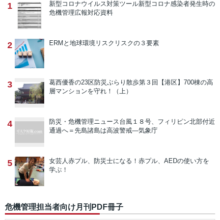
新型コロナウイルス対策ツール
新型コロナ感染者発生時の
1
危機管理広報対応資料
ERMと地球環境リスク
リスクの３要素
2
葛西優香の23区防災ぶらり散歩
第３回【港区】700棟の高
3
層マンションを守れ！（上）
防災・危機管理ニュース
台風１８号、フィリピン北部付近
4
通過へ＝先島諸島は高波警戒―気象庁
女芸人赤プル、防災士になる！
赤プル、AEDの使い方を
5
学ぶ！
危機管理担当者向け月刊PDF冊子