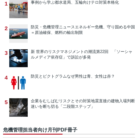
事例から学ぶ
都水道局、五輪向けテロ対策本格化
1
防災・危機管理ニュース
エネルギー危機、守り固める中国
2
＝原油確保、燃料の輸出制限
新 世界のリスクマネジメントの潮流
第22回 「ソーシャ
3
ルメディア依存症」で訴訟が多発
防災とピクトグラム
なぜ男性は青、女性は赤？
4
企業をむしばむリスクとその対策
地震直後の建物入場判断
5
迷いを断ち切る「二段階ステップ」
危機管理担当者向け月刊PDF冊子