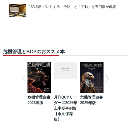
“SNS炎上”に対する「予防」と「初動」を専門家が解説
危機管理とBCPのおススメ本
危機管理白書
月刊BCPリー
危機管理白書
2023年防災・
2026年版
ダーズ2025年
2025年版
BCP・リスク
上半期事例集
マネジメント
【永久保存
事例集【永久
版】
保存版】