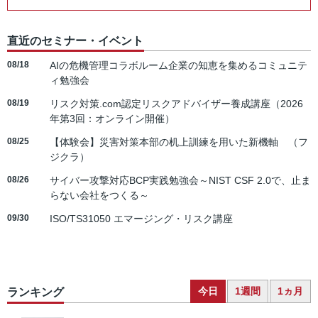
直近のセミナー・イベント
08/18
AIの危機管理コラボルーム企業の知恵を集めるコミュニテ
ィ勉強会
08/19
リスク対策.com認定リスクアドバイザー養成講座（2026
年第3回：オンライン開催）
08/25
【体験会】災害対策本部の机上訓練を用いた新機軸 （フ
ジクラ）
08/26
サイバー攻撃対応BCP実践勉強会～NIST CSF 2.0で、止ま
らない会社をつくる～
09/30
ISO/TS31050 エマージング・リスク講座
今日
1週間
1ヵ月
ランキング