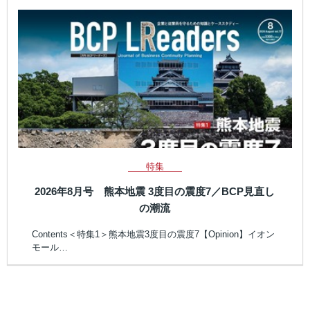
特集
2026年8月号 熊本地震 3度目の震度7／BCP見直し
の潮流
Contents＜特集1＞熊本地震3度目の震度7【Opinion】イオン
モール…