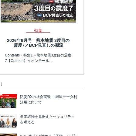
特集
2026年8月号 熊本地震 3度目の
震度7／BCP見直しの潮流
Contents＜特集1＞熊本地震3度目の震度
7【Opinion】イオンモール…
R】
防災DXの社会実装 －衛星データ利
活用に向けて
事業継続を見据えたセキュリティ
を考える