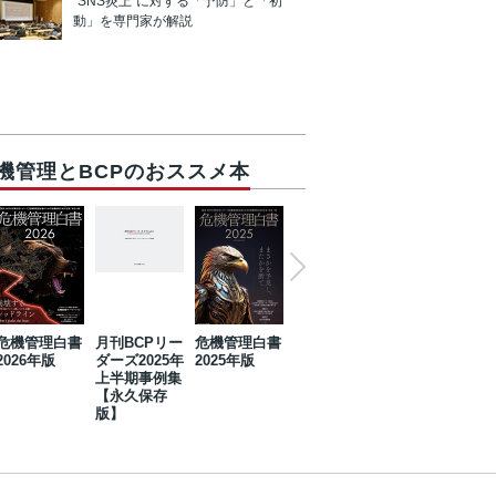
“SNS炎上”に対する「予防」と「初
動」を専門家が解説
機管理とBCPのおススメ本
危機管理白書
月刊BCPリー
危機管理白書
2023年防災・
危機管理白書
2026年版
ダーズ2025年
2025年版
BCP・リスク
2024年版
上半期事例集
マネジメント
【永久保存
事例集【永久
版】
保存版】