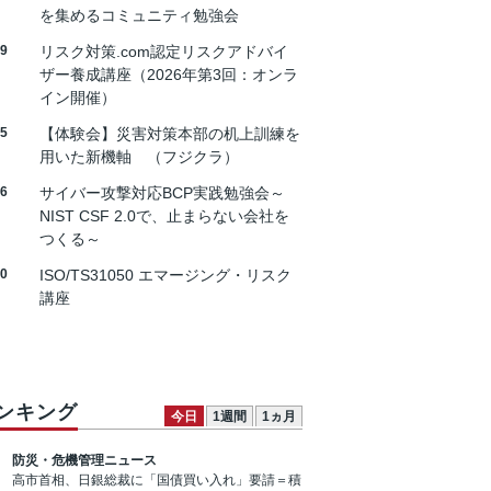
を集めるコミュニティ勉強会
19
リスク対策.com認定リスクアドバイ
ザー養成講座（2026年第3回：オンラ
イン開催）
25
【体験会】災害対策本部の机上訓練を
用いた新機軸 （フジクラ）
26
サイバー攻撃対応BCP実践勉強会～
NIST CSF 2.0で、止まらない会社を
つくる～
30
ISO/TS31050 エマージング・リスク
講座
ンキング
今日
1週間
1ヵ月
防災・危機管理ニュース
高市首相、日銀総裁に「国債買い入れ」要請＝積