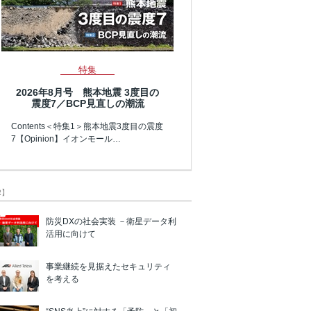
特集
2026年8月号 熊本地震 3度目の
震度7／BCP見直しの潮流
Contents＜特集1＞熊本地震3度目の震度
7【Opinion】イオンモール…
R】
防災DXの社会実装 －衛星データ利
活用に向けて
事業継続を見据えたセキュリティ
を考える