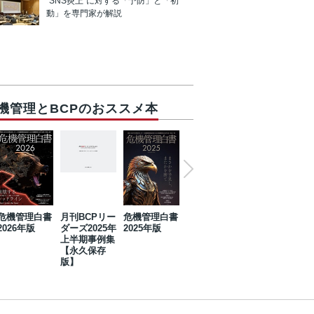
“SNS炎上”に対する「予防」と「初
動」を専門家が解説
機管理とBCPのおススメ本
危機管理白書
月刊BCPリー
危機管理白書
2023年防災・
危機管理白書
2026年版
ダーズ2025年
2025年版
BCP・リスク
2024年版
上半期事例集
マネジメント
【永久保存
事例集【永久
版】
保存版】