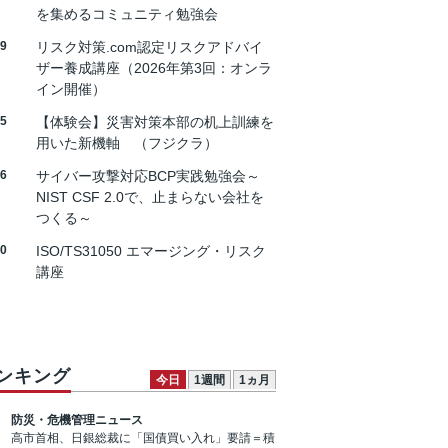
を集めるコミュニティ勉強会
19
リスク対策.com認定リスクアドバイ
ザー養成講座（2026年第3回：オンラ
イン開催）
25
【体験会】災害対策本部の机上訓練を
用いた新機軸 （フジクラ）
26
サイバー攻撃対応BCP実践勉強会～
NIST CSF 2.0で、止まらない会社を
つくる～
30
ISO/TS31050 エマージング・リスク
講座
ンキング
今日
1週間
1ヵ月
防災・危機管理ニュース
高市首相、日銀総裁に「国債買い入れ」要請＝積