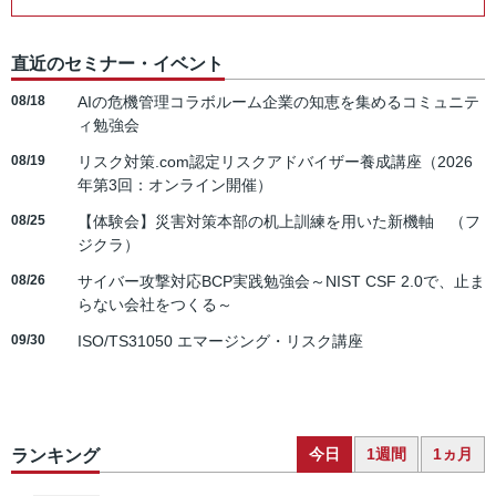
直近のセミナー・イベント
08/18
AIの危機管理コラボルーム企業の知恵を集めるコミュニテ
ィ勉強会
08/19
リスク対策.com認定リスクアドバイザー養成講座（2026
年第3回：オンライン開催）
08/25
【体験会】災害対策本部の机上訓練を用いた新機軸 （フ
ジクラ）
08/26
サイバー攻撃対応BCP実践勉強会～NIST CSF 2.0で、止ま
らない会社をつくる～
09/30
ISO/TS31050 エマージング・リスク講座
今日
1週間
1ヵ月
ランキング