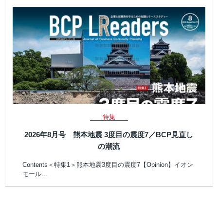
特集
2026年8月号 熊本地震 3度目の震度7／BCP見直し
の潮流
Contents＜特集1＞熊本地震3度目の震度7【Opinion】イオン
モール…