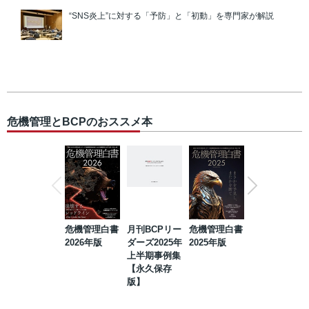
“SNS炎上”に対する「予防」と「初動」を専門家が解説
危機管理とBCPのおススメ本
危機管理白書
月刊BCPリー
危機管理白書
2023年防災・
2026年版
ダーズ2025年
2025年版
BCP・リスク
上半期事例集
マネジメント
【永久保存
事例集【永久
版】
保存版】