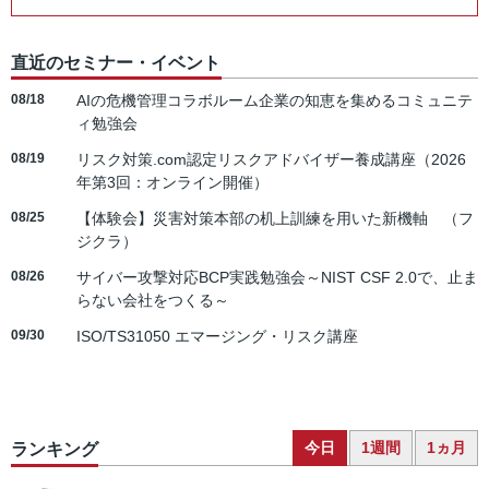
直近のセミナー・イベント
08/18
AIの危機管理コラボルーム企業の知恵を集めるコミュニテ
ィ勉強会
08/19
リスク対策.com認定リスクアドバイザー養成講座（2026
年第3回：オンライン開催）
08/25
【体験会】災害対策本部の机上訓練を用いた新機軸 （フ
ジクラ）
08/26
サイバー攻撃対応BCP実践勉強会～NIST CSF 2.0で、止ま
らない会社をつくる～
09/30
ISO/TS31050 エマージング・リスク講座
今日
1週間
1ヵ月
ランキング