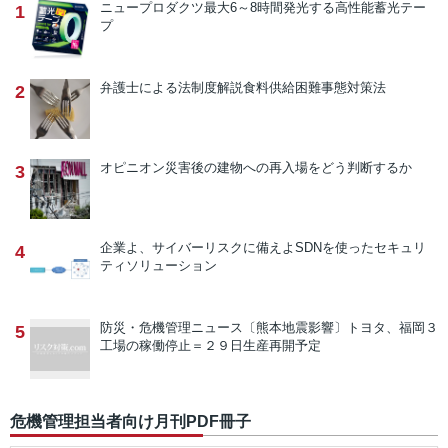
ニュープロダクツ
最大6～8時間発光する高性能蓄光テー
1
プ
弁護士による法制度解説
食料供給困難事態対策法
2
オピニオン
災害後の建物への再入場をどう判断するか
3
企業よ、サイバーリスクに備えよ
SDNを使ったセキュリ
4
ティソリューション
防災・危機管理ニュース
〔熊本地震影響〕トヨタ、福岡３
5
工場の稼働停止＝２９日生産再開予定
危機管理担当者向け月刊PDF冊子