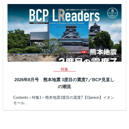
特集
2026年8月号 熊本地震 3度目の震度7／BCP見直し
の潮流
Contents＜特集1＞熊本地震3度目の震度7【Opinion】イオン
モール…