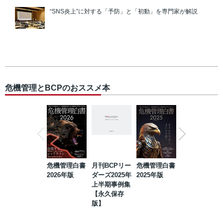
“SNS炎上”に対する「予防」と「初動」を専門家が解説
危機管理とBCPのおススメ本
危機管理白書
月刊BCPリー
危機管理白書
2023年防災・
2026年版
ダーズ2025年
2025年版
BCP・リスク
上半期事例集
マネジメント
【永久保存
事例集【永久
版】
保存版】