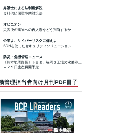
弁護士による法制度解説
食料供給困難事態対策法
オピニオン
災害後の建物への再入場をどう判断するか
企業よ、サイバーリスクに備えよ
SDNを使ったセキュリティソリューション
防災・危機管理ニュース
〔熊本地震影響〕トヨタ、福岡３工場の稼働停止
＝２９日生産再開予定
機管理担当者向け月刊PDF冊子