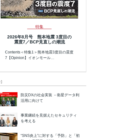
特集
2026年8月号 熊本地震 3度目の
震度7／BCP見直しの潮流
Contents＜特集1＞熊本地震3度目の震度
7【Opinion】イオンモール…
R】
防災DXの社会実装 －衛星データ利
活用に向けて
事業継続を見据えたセキュリティ
を考える
“SNS炎上”に対する「予防」と「初