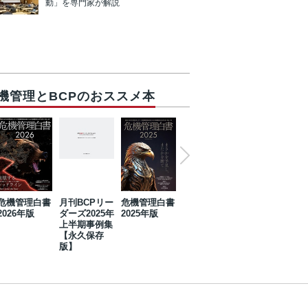
動」を専門家が解説
機管理とBCPのおススメ本
危機管理白書
月刊BCPリー
危機管理白書
2023年防災・
危機管理白書
2026年版
ダーズ2025年
2025年版
BCP・リスク
2024年版
上半期事例集
マネジメント
【永久保存
事例集【永久
版】
保存版】