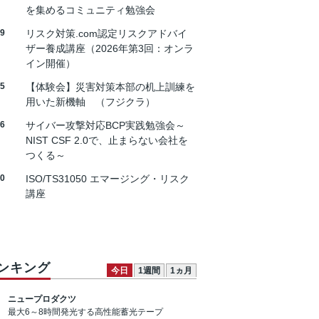
を集めるコミュニティ勉強会
19
リスク対策.com認定リスクアドバイ
ザー養成講座（2026年第3回：オンラ
イン開催）
25
【体験会】災害対策本部の机上訓練を
用いた新機軸 （フジクラ）
26
サイバー攻撃対応BCP実践勉強会～
NIST CSF 2.0で、止まらない会社を
つくる～
30
ISO/TS31050 エマージング・リスク
講座
ンキング
今日
1週間
1ヵ月
ニュープロダクツ
最大6～8時間発光する高性能蓄光テープ