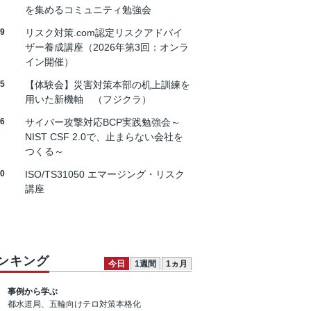
を集めるコミュニティ勉強会
19
リスク対策.com認定リスクアドバイ
ザー養成講座（2026年第3回：オンラ
イン開催）
25
【体験会】災害対策本部の机上訓練を
用いた新機軸 （フジクラ）
26
サイバー攻撃対応BCP実践勉強会～
NIST CSF 2.0で、止まらない会社を
つくる～
30
ISO/TS31050 エマージング・リスク
講座
ンキング
今日
1週間
1ヵ月
事例から学ぶ
都水道局、五輪向けテロ対策本格化