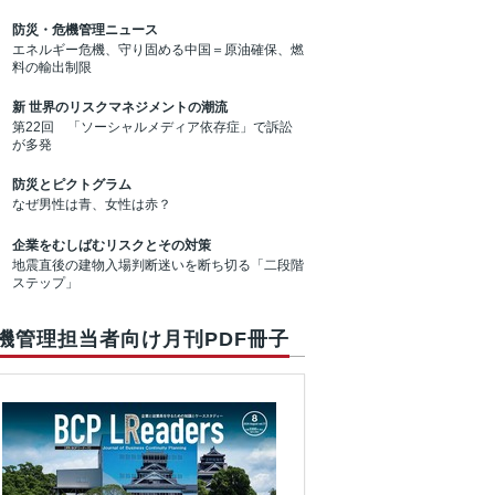
防災・危機管理ニュース
エネルギー危機、守り固める中国＝原油確保、燃
料の輸出制限
新 世界のリスクマネジメントの潮流
第22回 「ソーシャルメディア依存症」で訴訟
が多発
防災とピクトグラム
なぜ男性は青、女性は赤？
企業をむしばむリスクとその対策
地震直後の建物入場判断迷いを断ち切る「二段階
ステップ」
機管理担当者向け月刊PDF冊子