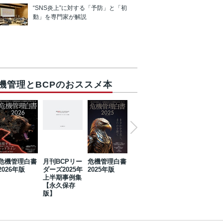
“SNS炎上”に対する「予防」と「初
動」を専門家が解説
機管理とBCPのおススメ本
危機管理白書
月刊BCPリー
危機管理白書
2023年防災・
危機管理白書
2026年版
ダーズ2025年
2025年版
BCP・リスク
2024年版
上半期事例集
マネジメント
【永久保存
事例集【永久
版】
保存版】