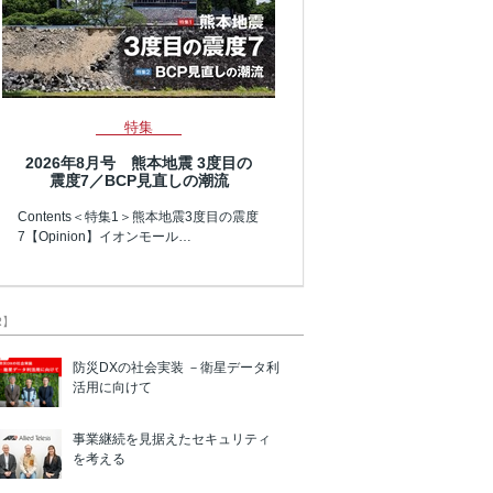
特集
2026年8月号 熊本地震 3度目の
震度7／BCP見直しの潮流
Contents＜特集1＞熊本地震3度目の震度
7【Opinion】イオンモール…
R】
防災DXの社会実装 －衛星データ利
活用に向けて
事業継続を見据えたセキュリティ
を考える