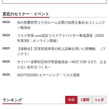
直近のセミナー・イベント
08/18
AIの危機管理コラボルーム企業の知恵を集めるコミュニテ
ィ勉強会
08/19
リスク対策.com認定リスクアドバイザー養成講座（2026
年第3回：オンライン開催）
08/25
【体験会】災害対策本部の机上訓練を用いた新機軸 （フ
ジクラ）
08/26
サイバー攻撃対応BCP実践勉強会～NIST CSF 2.0で、止ま
らない会社をつくる～
09/30
ISO/TS31050 エマージング・リスク講座
今日
1週間
1ヵ月
ランキング