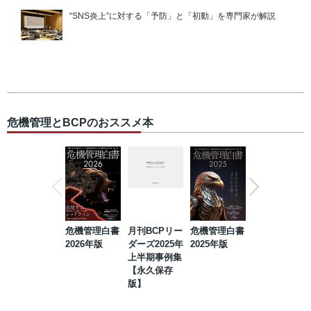
“SNS炎上”に対する「予防」と「初動」を専門家が解説
危機管理とBCPのおススメ本
危機管理白書
月刊BCPリー
危機管理白書
2023年防災・
2026年版
ダーズ2025年
2025年版
BCP・リスク
上半期事例集
マネジメント
【永久保存
事例集【永久
版】
保存版】