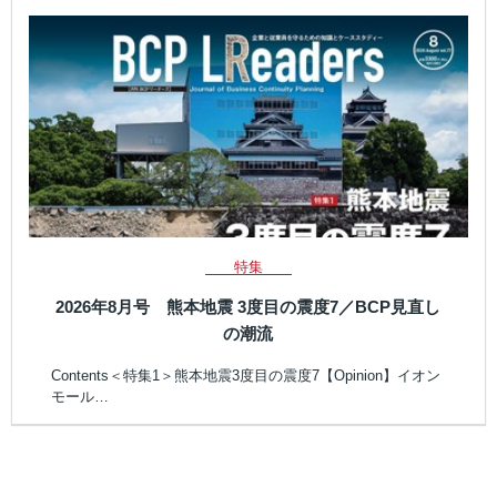
特集
2026年8月号 熊本地震 3度目の震度7／BCP見直し
の潮流
Contents＜特集1＞熊本地震3度目の震度7【Opinion】イオン
モール…