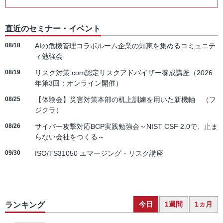
直近のセミナー・イベント
08/18
AIの危機管理コラボルーム企業の知恵を集めるコミュニテ
ィ勉強会
08/19
リスク対策.com認定リスクアドバイザー養成講座（2026
年第3回：オンライン開催）
08/25
【体験会】災害対策本部の机上訓練を用いた新機軸 （フ
ジクラ）
08/26
サイバー攻撃対応BCP実践勉強会～NIST CSF 2.0で、止ま
らない会社をつくる～
09/30
ISO/TS31050 エマージング・リスク講座
今日
1週間
1ヵ月
ランキング