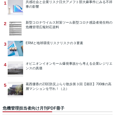
共感社会と企業リスク
日大アメフト部大麻事件にみる不祥
1
事の影響
新型コロナウイルス対策ツール
新型コロナ感染者発生時の
2
危機管理広報対応資料
ERMと地球環境リスク
リスクの３要素
3
オピニオン
イオンモール爆発事故から考える企業レジリエ
4
ンスの真価
葛西優香の23区防災ぶらり散歩
第３回【港区】700棟の高
5
層マンションを守れ！（上）
危機管理担当者向け月刊PDF冊子