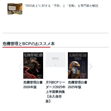
“SNS炎上”に対する「予防」と「初動」を専門家が解説
危機管理とBCPのおススメ本
危機管理白書
月刊BCPリー
危機管理白書
2023年防災・
2026年版
ダーズ2025年
2025年版
BCP・リスク
上半期事例集
マネジメント
【永久保存
事例集【永久
版】
保存版】