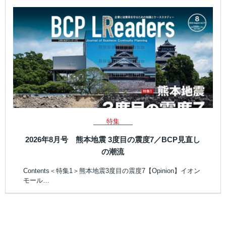
特集
2026年8月号 熊本地震 3度目の震度7／BCP見直し
の潮流
Contents＜特集1＞熊本地震3度目の震度7【Opinion】イオン
モール…