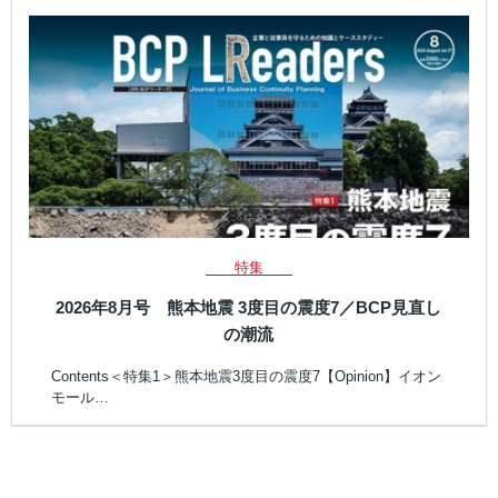
特集
2026年8月号 熊本地震 3度目の震度7／BCP見直し
の潮流
Contents＜特集1＞熊本地震3度目の震度7【Opinion】イオン
モール…