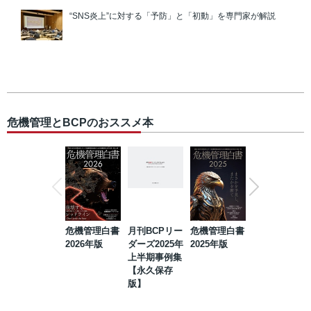
“SNS炎上”に対する「予防」と「初動」を専門家が解説
危機管理とBCPのおススメ本
危機管理白書
月刊BCPリー
危機管理白書
2023年防災・
2026年版
ダーズ2025年
2025年版
BCP・リスク
上半期事例集
マネジメント
【永久保存
事例集【永久
版】
保存版】