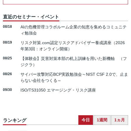
直近のセミナー・イベント
08/18
AIの危機管理コラボルーム企業の知恵を集めるコミュニテ
ィ勉強会
08/19
リスク対策.com認定リスクアドバイザー養成講座（2026
年第3回：オンライン開催）
08/25
【体験会】災害対策本部の机上訓練を用いた新機軸 （フ
ジクラ）
08/26
サイバー攻撃対応BCP実践勉強会～NIST CSF 2.0で、止ま
らない会社をつくる～
09/30
ISO/TS31050 エマージング・リスク講座
今日
1週間
1ヵ月
ランキング