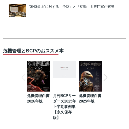
“SNS炎上”に対する「予防」と「初動」を専門家が解説
危機管理とBCPのおススメ本
危機管理白書
月刊BCPリー
危機管理白書
2023年防災・
2026年版
ダーズ2025年
2025年版
BCP・リスク
上半期事例集
マネジメント
【永久保存
事例集【永久
版】
保存版】