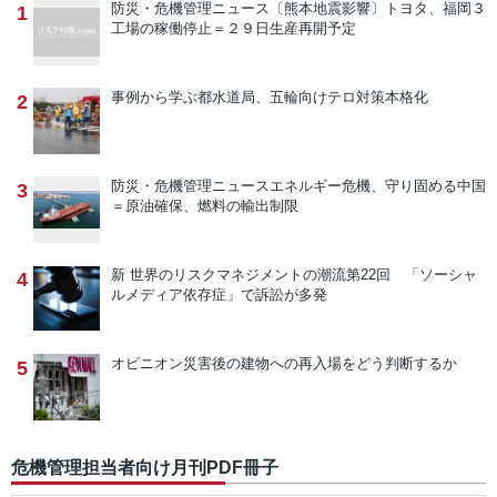
防災・危機管理ニュース
〔熊本地震影響〕トヨタ、福岡３
1
工場の稼働停止＝２９日生産再開予定
事例から学ぶ
都水道局、五輪向けテロ対策本格化
2
防災・危機管理ニュース
エネルギー危機、守り固める中国
3
＝原油確保、燃料の輸出制限
新 世界のリスクマネジメントの潮流
第22回 「ソーシャ
4
ルメディア依存症」で訴訟が多発
オピニオン
災害後の建物への再入場をどう判断するか
5
危機管理担当者向け月刊PDF冊子