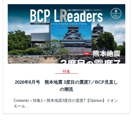
特集
2026年8月号 熊本地震 3度目の震度7／BCP見直し
の潮流
Contents＜特集1＞熊本地震3度目の震度7【Opinion】イオン
モール…