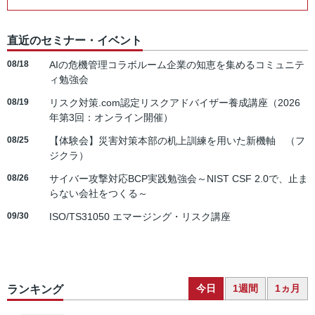
直近のセミナー・イベント
08/18
AIの危機管理コラボルーム企業の知恵を集めるコミュニテ
ィ勉強会
08/19
リスク対策.com認定リスクアドバイザー養成講座（2026
年第3回：オンライン開催）
08/25
【体験会】災害対策本部の机上訓練を用いた新機軸 （フ
ジクラ）
08/26
サイバー攻撃対応BCP実践勉強会～NIST CSF 2.0で、止ま
らない会社をつくる～
09/30
ISO/TS31050 エマージング・リスク講座
今日
1週間
1ヵ月
ランキング