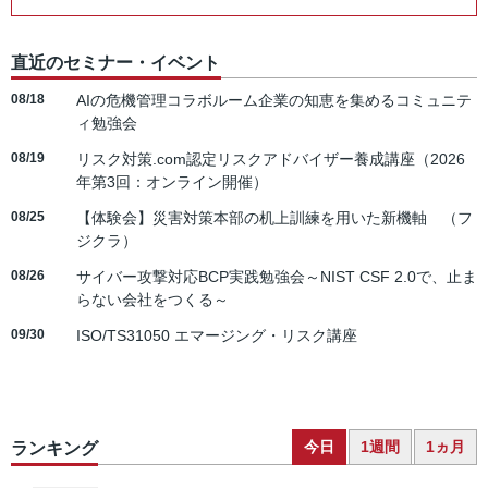
直近のセミナー・イベント
08/18
AIの危機管理コラボルーム企業の知恵を集めるコミュニテ
ィ勉強会
08/19
リスク対策.com認定リスクアドバイザー養成講座（2026
年第3回：オンライン開催）
08/25
【体験会】災害対策本部の机上訓練を用いた新機軸 （フ
ジクラ）
08/26
サイバー攻撃対応BCP実践勉強会～NIST CSF 2.0で、止ま
らない会社をつくる～
09/30
ISO/TS31050 エマージング・リスク講座
今日
1週間
1ヵ月
ランキング