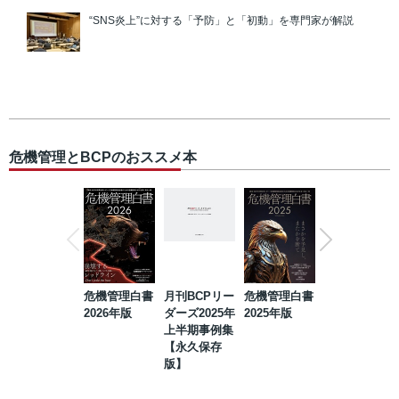
“SNS炎上”に対する「予防」と「初動」を専門家が解説
危機管理とBCPのおススメ本
危機管理白書
月刊BCPリー
危機管理白書
2023年防災・
2026年版
ダーズ2025年
2025年版
BCP・リスク
上半期事例集
マネジメント
【永久保存
事例集【永久
版】
保存版】