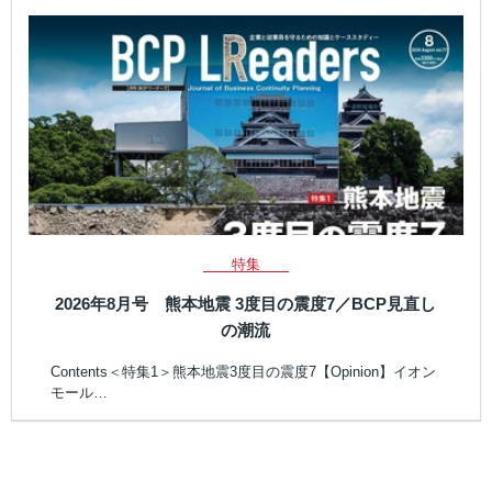
特集
2026年8月号 熊本地震 3度目の震度7／BCP見直し
の潮流
Contents＜特集1＞熊本地震3度目の震度7【Opinion】イオン
モール…