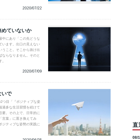
2020/07/22
狭めていないか
最中にあり「この先どうな
ています。出口の見えない
いうこと。そこから抜け出
ばならなりません。そのと
す。
2020/07/09
ないで
の2つ目「『ポジティブな姿
報過多な生活習慣を続けて
必要。その上で、日常的に
「言葉」に置き換えてみ
直
ポジティブな姿勢の実践に
08/