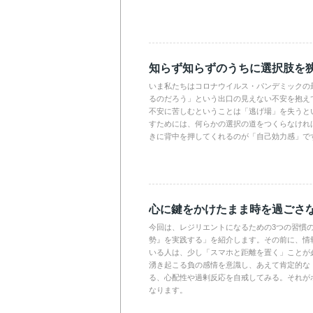
知らず知らずのうちに選択肢を
いま私たちはコロナウイルス・パンデミックの
るのだろう」という出口の見えない不安を抱え
不安に苦しむということは「逃げ場」を失うと
すためには、何らかの選択の道をつくらなけれ
きに背中を押してくれるのが「自己効力感」で
心に鍵をかけたまま時を過ごさ
今回は、レジリエントになるための3つの習慣
勢』を実践する」を紹介します。その前に、情
いる人は、少し「スマホと距離を置く」ことが
湧き起こる負の感情を意識し、あえて肯定的な
る、心配性や過剰反応を自戒してみる。それが
なります。