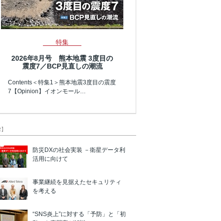
特集
2026年8月号 熊本地震 3度目の
震度7／BCP見直しの潮流
Contents＜特集1＞熊本地震3度目の震度
7【Opinion】イオンモール…
R】
防災DXの社会実装 －衛星データ利
活用に向けて
事業継続を見据えたセキュリティ
を考える
“SNS炎上”に対する「予防」と「初