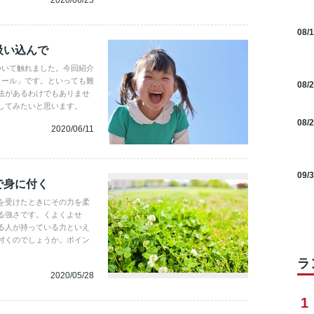
2020/06/25
08/
吸い込んで
ついて触れました。今回紹介
ロール」です。といっても難
08/
法があるわけでもありませ
してみたいと思います。
08/
2020/06/11
09/
で身に付く
を受けたときにその力を柔
る強さです。くよくよせ
る人が持っている力といえ
付くのでしょうか。ポイン
ラ
2020/05/28
1