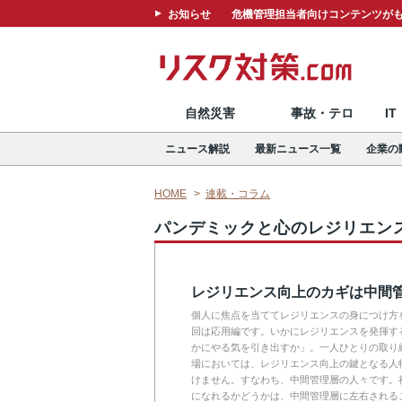
お知らせ
危機管理担当者向けコンテンツがも
自然災害
事故・テロ
I
ニュース解説
最新ニュース一覧
企業の
HOME
連載・コラム
パンデミックと心のレジリエン
レジリエンス向上のカギは中間
個人に焦点を当ててレジリエンスの身につけ方
回は応用編です。いかにレジリエンスを発揮す
かにやる気を引き出すか」。一人ひとりの取り
場においては、レジリエンス向上の鍵となる人
けません。すなわち、中間管理層の人々です。
になれるかどうかは、中間管理層に左右される