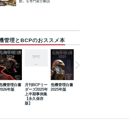
動」を専門家が解説
機管理とBCPのおススメ本
危機管理白書
月刊BCPリー
危機管理白書
2023年防災・
危機管理白書
2026年版
ダーズ2025年
2025年版
BCP・リスク
2024年版
上半期事例集
マネジメント
【永久保存
事例集【永久
版】
保存版】