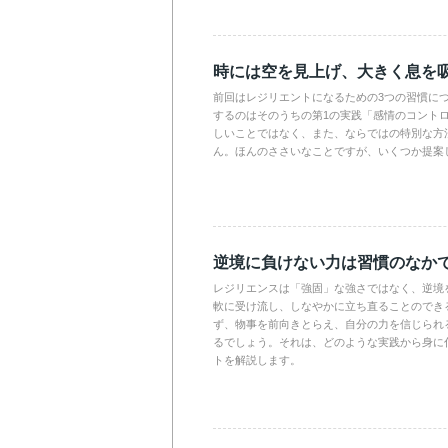
時には空を見上げ、大きく息を
前回はレジリエントになるための3つの習慣に
するのはそのうちの第1の実践「感情のコント
しいことではなく、また、ならではの特別な方
ん。ほんのささいなことですが、いくつか提案
逆境に負けない力は習慣のなか
レジリエンスは「強固」な強さではなく、逆境
軟に受け流し、しなやかに立ち直ることのでき
ず、物事を前向きとらえ、自分の力を信じられ
るでしょう。それは、どのような実践から身に
トを解説します。