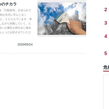
心のチカラ
2
ま「行動変容」を迫られて
自由な生活に甘んじるこ
こと」ととらえています。単
3
しながら回復していく。た
化への適応を前向きに進め
ちょっとお話させていただ
4
2020/05/14
5
危