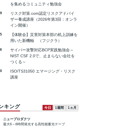
を集めるコミュニティ勉強会
19
リスク対策.com認定リスクアドバイ
ザー養成講座（2026年第3回：オンラ
イン開催）
25
【体験会】災害対策本部の机上訓練を
用いた新機軸 （フジクラ）
26
サイバー攻撃対応BCP実践勉強会～
NIST CSF 2.0で、止まらない会社を
つくる～
30
ISO/TS31050 エマージング・リスク
講座
ンキング
今日
1週間
1ヵ月
ニュープロダクツ
最大6～8時間発光する高性能蓄光テープ