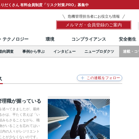
りだくさん 有料会員制度「リスク対策.PRO」募集中
危機管理担当者にお役立ち情報
メルマガ・会員登録のご案内
T・テクノロジー
環境
コンプライアンス
安全衛生
動向調査
事例から学ぶ
インタビュー
ニュープロダクツ
連載・コ
ス
管理職が握っている
を述べてきましたが、最終
るかは、平たく言えば「い
組みもさることながら、職
物がいることを忘れてはい
社内の人々がレジリエント
ことが少なくないのです。