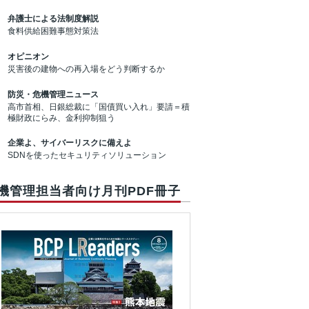
弁護士による法制度解説
食料供給困難事態対策法
オピニオン
災害後の建物への再入場をどう判断するか
防災・危機管理ニュース
高市首相、日銀総裁に「国債買い入れ」要請＝積
極財政にらみ、金利抑制狙う
企業よ、サイバーリスクに備えよ
SDNを使ったセキュリティソリューション
機管理担当者向け月刊PDF冊子