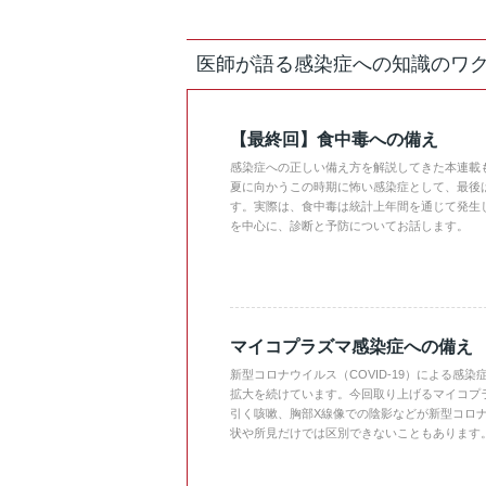
医師が語る感染症への知識のワ
【最終回】食中毒への備え
感染症への正しい備え方を解説してきた本連載
夏に向かうこの時期に怖い感染症として、最後
す。実際は、食中毒は統計上年間を通じて発生
を中心に、診断と予防についてお話します。
マイコプラズマ感染症への備え
新型コロナウイルス（COVID-19）による感
拡大を続けています。今回取り上げるマイコプ
引く咳嗽、胸部X線像での陰影などが新型コロ
状や所見だけでは区別できないこともあります