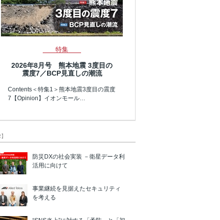
特集
2026年8月号 熊本地震 3度目の
震度7／BCP見直しの潮流
Contents＜特集1＞熊本地震3度目の震度
7【Opinion】イオンモール…
R】
防災DXの社会実装 －衛星データ利
活用に向けて
事業継続を見据えたセキュリティ
を考える