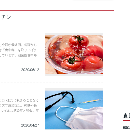
クチン
も今回が最終回。梅雨から
は「食中毒」を取り上げま
しています。細菌性食中毒
2020/06/12
染症はいまだに収まることなく
ラズマ感染症は、発熱や長
ナウイルス感染症と類似。症
直
。
2020/04/27
08/