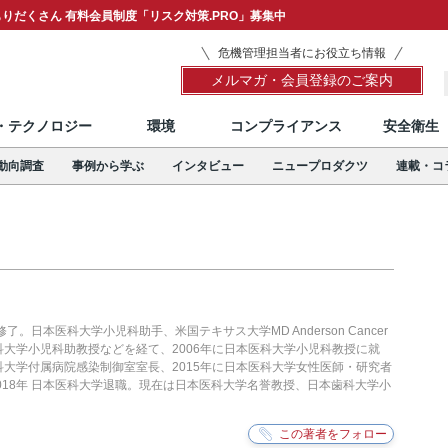
りだくさん 有料会員制度「リスク対策.PRO」募集中
危機管理担当者にお役立ち情報
メルマガ・会員登録のご案内
T・テクノロジー
環境
コンプライアンス
安全衛生
動向調査
事例から学ぶ
インタビュー
ニュープロダクツ
連載・コ
了。日本医科大学小児科助手、米国テキサス大学MD Anderson Cancer
本医科大学小児科助教授などを経て、2006年に日本医科大学小児科教授に就
医科大学付属病院感染制御室室長、2015年に日本医科大学女性医師・研究者
018年 日本医科大学退職。現在は日本医科大学名誉教授、日本歯科大学小