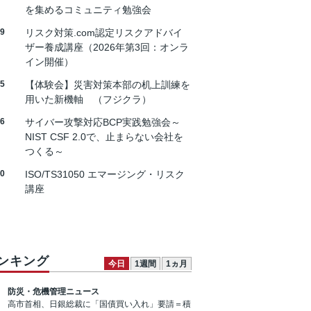
を集めるコミュニティ勉強会
19
リスク対策.com認定リスクアドバイ
ザー養成講座（2026年第3回：オンラ
イン開催）
25
【体験会】災害対策本部の机上訓練を
用いた新機軸 （フジクラ）
26
サイバー攻撃対応BCP実践勉強会～
NIST CSF 2.0で、止まらない会社を
つくる～
30
ISO/TS31050 エマージング・リスク
講座
ンキング
今日
1週間
1ヵ月
防災・危機管理ニュース
高市首相、日銀総裁に「国債買い入れ」要請＝積