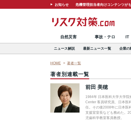
お知らせ
危機管理担当者向けコンテンツがも
自然災害
事故・テロ
I
ニュース解説
最新ニュース一覧
企業の
HOME
著者一覧
著者別連載一覧
前田 美穂
1984年 日本医科大学大学院修
Center 客員研究員、日
任。その後2008年に日本
支援室室長なども務めた。2
児歯科学教室客員教授。