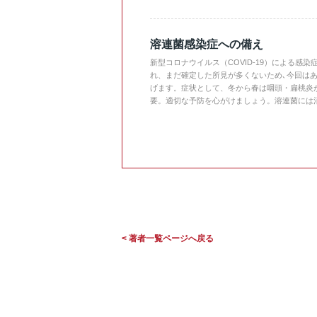
溶連菌感染症への備え
新型コロナウイルス（COVID-19）による感
れ、まだ確定した所見が多くないため､今回は
げます。症状として、冬から春は咽頭・扁桃炎
要。適切な予防を心がけましょう。溶連菌には
< 著者一覧ページへ戻る