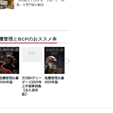
“SNS炎上”に対する「予防」と「初
動」を専門家が解説
機管理とBCPのおススメ本
危機管理白書
月刊BCPリー
危機管理白書
2023年防災・
危機管理白書
2026年版
ダーズ2025年
2025年版
BCP・リスク
2024年版
上半期事例集
マネジメント
【永久保存
事例集【永久
版】
保存版】