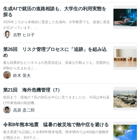
生成AIで就活の進路相談も、大学生の利用実態を
探る
2025年ごろから本格的に普及した生成AI。大学教育でも、急速に普及
が広がっています。…
吉野 ヒロ子
第26回 リスク管理プロセスに「追跡」を組み込
め
最も効果的なビジネス上の意思決定は、迅速な行動よりも、意図的な
抑制から生まれるこ…
鈴木 英夫
第21回 海外危機管理（7）
前回まで、現地のＴ氏の対応を中心に見てきましたが、今回は本社及
び中東地域の統括機…
高原 彦二郎
令和8年熊本地震 猛暑の被災地で熱中症を避ける
最大震度7を記録した令和8年熊本地震。熊本県内では400超の避難所
が開設され、約9千人…