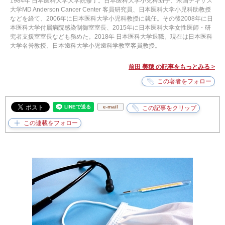
1984年 日本医科大学大学院修了。日本医科大学小児科助手、米国テキサス
大学MD Anderson Cancer Center 客員研究員、日本医科大学小児科助教授
などを経て、2006年に日本医科大学小児科教授に就任。その後2008年に日
本医科大学付属病院感染制御室室長、2015年に日本医科大学女性医師・研
究者支援室室長なども務めた。2018年 日本医科大学退職。現在は日本医科
大学名誉教授、日本歯科大学小児歯科学教室客員教授。
前田 美穂 の記事をもっとみる >
e-mail