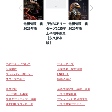
危機管理白書
月刊BCPリー
危機管理白書
2023年防災・
2026年版
ダーズ2025年
2025年版
BCP・リスク
上半期事例集
マネジメント
【永久保存
事例集【永久
版】
保存版】
このサイトについて
サイトマップ
広告掲載
企業概要・採用情報
プライバシーポリシー
ENGLISH
スタッフの紹介
特商法表記
会員登録
会員情報変更・確認・退会
BCPサポート事業
リスク対策研修
リスクアドバイザー資格
オンライン社員研修支援
誌面PDFダウンロード
リスク対策アカデミー