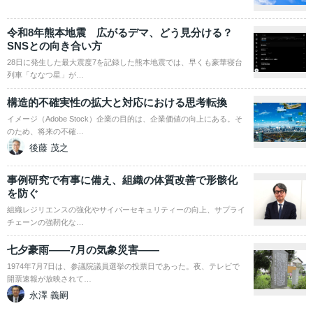
令和8年熊本地震 広がるデマ、どう見分ける？
SNSとの向き合い方
28日に発生した最大震度7を記録した熊本地震では、早くも豪華寝台
列車「ななつ星」が…
構造的不確実性の拡大と対応における思考転換
イメージ（Adobe Stock）企業の目的は、企業価値の向上にある。そ
のため、将来の不確…
後藤 茂之
事例研究で有事に備え、組織の体質改善で形骸化
を防ぐ
組織レジリエンスの強化やサイバーセキュリティーの向上、サプライ
チェーンの強靭化な…
七夕豪雨――7月の気象災害――
1974年7月7日は、参議院議員選挙の投票日であった。夜、テレビで
開票速報が放映されて…
永澤 義嗣