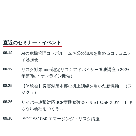
直近のセミナー・イベント
08/18
AIの危機管理コラボルーム企業の知恵を集めるコミュニテ
ィ勉強会
08/19
リスク対策.com認定リスクアドバイザー養成講座（2026
年第3回：オンライン開催）
08/25
【体験会】災害対策本部の机上訓練を用いた新機軸 （フ
ジクラ）
08/26
サイバー攻撃対応BCP実践勉強会～NIST CSF 2.0で、止ま
らない会社をつくる～
09/30
ISO/TS31050 エマージング・リスク講座