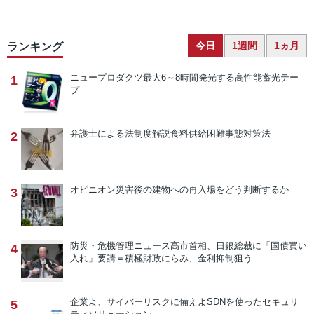
今日
1週間
1ヵ月
ランキング
ニュープロダクツ
最大6～8時間発光する高性能蓄光テー
1
プ
弁護士による法制度解説
食料供給困難事態対策法
2
オピニオン
災害後の建物への再入場をどう判断するか
3
防災・危機管理ニュース
高市首相、日銀総裁に「国債買い
4
入れ」要請＝積極財政にらみ、金利抑制狙う
企業よ、サイバーリスクに備えよ
SDNを使ったセキュリ
5