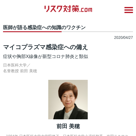
医師が語る感染症への知識のワクチン
2020/04/27
マイコプラズマ感染症への備え
症状や胸部X線像が新型コロナ肺炎と類似
日本医科大学／
名誉教授
前田 美穂
前田 美穂