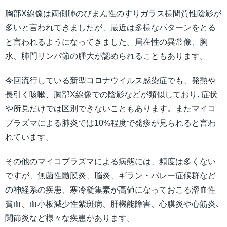
胸部X線像は両側肺のびまん性のすりガラス様間質性陰影が
多いと言われてきましたが、最近は多様なパターンをとる
と言われるようになってきました。局在性の異常像、胸
水、肺門リンパ節の腫大が認められることもあります。
今回流行している新型コロナウイルス感染症でも、発熱や
長引く咳嗽、胸部X線像での陰影などが類似しており､症状
や所見だけでは区別できないこともあります。またマイコ
プラズマによる肺炎では10%程度で発疹が見られると言わ
れています。
その他のマイコプラズマによる病態には、頻度は多くない
ですが、無菌性髄膜炎、脳炎、ギラン・バレー症候群など
の神経系の疾患、寒冷凝集素が高値になっておこる溶血性
貧血、血小板減少性紫斑病、肝機能障害、心膜炎や心筋炎､
関節炎など様々な疾患があります。