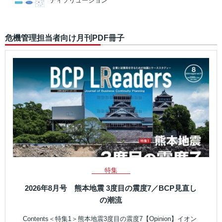
ティソリューション
危機管理担当者向け月刊PDF冊子
特集
2026年8月号 熊本地震 3度目の震度7／BCP見直し
の潮流
Contents＜特集1＞熊本地震3度目の震度7【Opinion】イオン