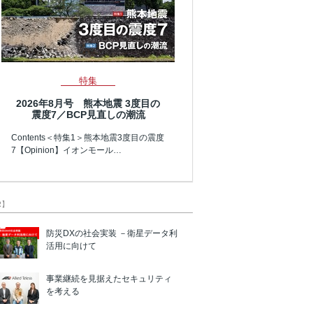
特集
2026年8月号 熊本地震 3度目の
震度7／BCP見直しの潮流
Contents＜特集1＞熊本地震3度目の震度
7【Opinion】イオンモール…
R】
防災DXの社会実装 －衛星データ利
活用に向けて
事業継続を見据えたセキュリティ
を考える