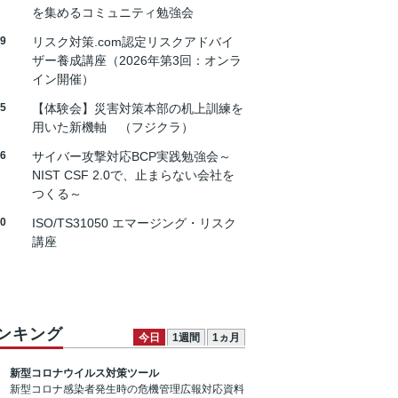
を集めるコミュニティ勉強会
19
リスク対策.com認定リスクアドバイ
ザー養成講座（2026年第3回：オンラ
イン開催）
25
【体験会】災害対策本部の机上訓練を
用いた新機軸 （フジクラ）
26
サイバー攻撃対応BCP実践勉強会～
NIST CSF 2.0で、止まらない会社を
つくる～
30
ISO/TS31050 エマージング・リスク
講座
ンキング
今日
1週間
1ヵ月
新型コロナウイルス対策ツール
新型コロナ感染者発生時の危機管理広報対応資料