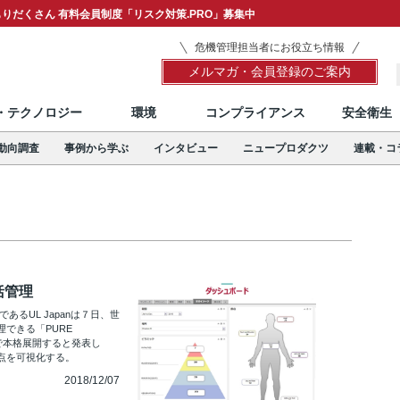
りだくさん 有料会員制度「リスク対策.PRO」募集中
危機管理担当者にお役立ち情報
メルマガ・会員登録のご案内
T・テクノロジー
環境
コンプライアンス
安全衛生
動向調査
事例から学ぶ
インタビュー
ニュープロダクツ
連載・コ
括管理
るUL Japanは７日、世
できる「PURE
本で本格展開すると発表し
点を可視化する。
2018/12/07