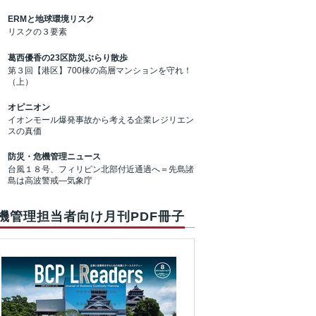
ERMと地球環境リスク
リスクの３要素
葛西優香の23区防災ぶらり散歩
第３回【港区】700棟の高層マンションを守れ！
（上）
オピニオン
イオンモール爆発事故から考える企業レジリエン
スの真価
防災・危機管理ニュース
台風１８号、フィリピン北部付近通過へ＝先島諸
島は高波警戒―気象庁
機管理担当者向け月刊PDF冊子