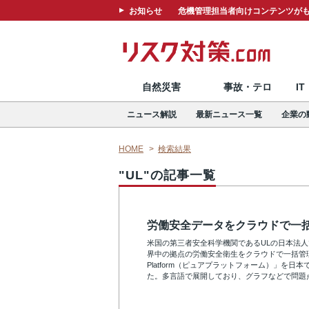
お知らせ
危機管理担当者向けコンテンツがも
自然災害
事故・テロ
I
ニュース解説
最新ニュース一覧
企業の
HOME
検索結果
"UL"の記事一覧
労働安全データをクラウドで一
米国の第三者安全科学機関であるULの日本法人であ
界中の拠点の労働安全衛生をクラウドで一括管理
Platform（ピュアプラットフォーム）」を日
た。多言語で展開しており、グラフなどで問題