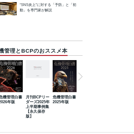
“SNS炎上”に対する「予防」と「初
動」を専門家が解説
機管理とBCPのおススメ本
危機管理白書
月刊BCPリー
危機管理白書
2023年防災・
危機管理白書
2026年版
ダーズ2025年
2025年版
BCP・リスク
2024年版
上半期事例集
マネジメント
【永久保存
事例集【永久
版】
保存版】