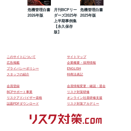
危機管理白書
月刊BCPリー
危機管理白書
2023年防災・
2026年版
ダーズ2025年
2025年版
BCP・リスク
上半期事例集
マネジメント
【永久保存
事例集【永久
版】
保存版】
このサイトについて
サイトマップ
広告掲載
企業概要・採用情報
プライバシーポリシー
ENGLISH
スタッフの紹介
特商法表記
会員登録
会員情報変更・確認・退会
BCPサポート事業
リスク対策研修
リスクアドバイザー資格
オンライン社員研修支援
誌面PDFダウンロード
リスク対策アカデミー