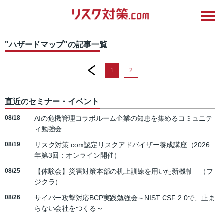
"ハザードマップ"の記事一覧
prev
1
2
直近のセミナー・イベント
08/18
AIの危機管理コラボルーム企業の知恵を集めるコミュニテ
ィ勉強会
08/19
リスク対策.com認定リスクアドバイザー養成講座（2026
年第3回：オンライン開催）
08/25
【体験会】災害対策本部の机上訓練を用いた新機軸 （フ
ジクラ）
08/26
サイバー攻撃対応BCP実践勉強会～NIST CSF 2.0で、止ま
らない会社をつくる～