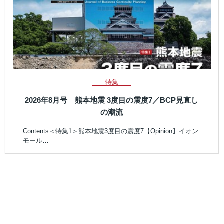
特集
2026年8月号 熊本地震 3度目の震度7／BCP見直し
の潮流
Contents＜特集1＞熊本地震3度目の震度7【Opinion】イオン
モール…