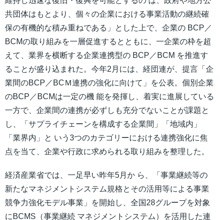
維持し迅速な復旧・復興を可能とするの は、政府や地方公
共団体はもとより、個々の企業における事業活動の継続確
保の有機的な積み重ねである」とした上で、企業の BCP／
BCMの取り組みを一層促進するとともに、一企業の枠を超
えて、業界を横断する企業連携型の BCP／BCM を推進す
ることが盛り込まれた。今年2月には、経団連が、提言「企
業間のBCP／BCＭ連携の強化に向けて」を公表。個別企業
のBCP／BCMは一定の機 能を発揮し、着実に進展している
一方で、企業間の連携が必ずしも充分でないことが課題と
し、「サプライチェーンを構成する企業間」「地域内」
「業界内」と いう3つのカテゴリーにおける連携強化に焦
点を当て、企業や行政に求められる取り組みを整理した。
経済産業省では、一足早い昨年5月か ら、「事業継続等の
新たなマネジメントシステム規格とその活用等による事業
競争力強化モデル事業」を開始し、全国28グループを対象
にBCMS（事業継続 マネジメントシステム）を活用した連