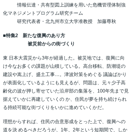
情報伝達・共有型図上訓練を用いた危機管理体制強
化マネジメントプログラム研究チーム
研究代表者・北九州市立大学准教授 加藤尊秋
■特集2 新たな復興のあり方
被災前からの街づくり
東 日本大震災から3年が経過した。被災地では、復興に向
け今なお多くの課題が山積している。高台移転、防潮堤の
建設や嵩上げ、盛土工事…。津波対策をめぐる 議論ばかり
が表面化しているようにも見えるが、問題は、元々少子高
齢化の波が押し寄せていた沿岸部の集落を、100年先まで見
据えていかに再建していくの か、住民が夢を持ち続けられ
る持続可能な街づくりをいかに進めていくかだ。
理想からすれば、住民の合意形成をとった上で、復興への
道を決 めるべきだろうが、1年、2年という短期間で、しか