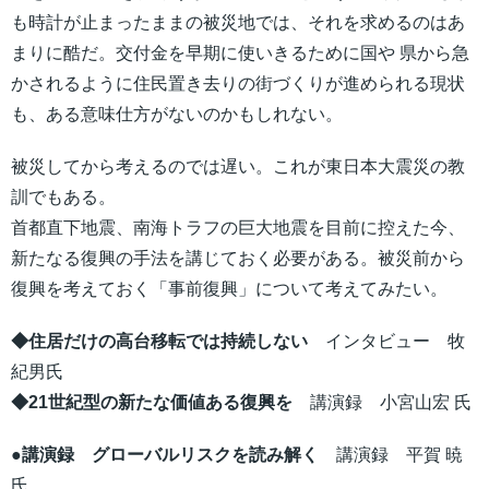
も時計が止まったままの被災地では、それを求めるのはあ
まりに酷だ。交付金を早期に使いきるために国や 県から急
かされるように住民置き去りの街づくりが進められる現状
も、ある意味仕方がないのかもしれない。
被災してから考えるのでは遅い。これが東日本大震災の教
訓でもある。
首都直下地震、南海トラフの巨大地震を目前に控えた今、
新たなる復興の手法を講じておく必要がある。被災前から
復興を考えておく「事前復興」について考えてみたい。
◆住居だけの高台移転では持続しない
インタビュー 牧
紀男氏
◆21世紀型の新たな価値ある復興を
講演録 小宮山宏 氏
●講演録 グローバルリスクを読み解く
講演録 平賀 暁
氏