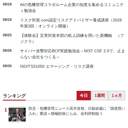
08/18
AIの危機管理コラボルーム企業の知恵を集めるコミュニテ
ィ勉強会
08/19
リスク対策.com認定リスクアドバイザー養成講座（2026
年第3回：オンライン開催）
08/25
【体験会】災害対策本部の机上訓練を用いた新機軸 （フ
ジクラ）
08/26
サイバー攻撃対応BCP実践勉強会～NIST CSF 2.0で、止ま
らない会社をつくる～
09/30
ISO/TS31050 エマージング・リスク講座
今日
1週間
1ヵ月
ランキング
防災・危機管理ニュース
高市首相、日銀総裁に「国債買い
1
入れ」要請＝積極財政にらみ、金利抑制狙う