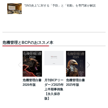
“SNS炎上”に対する「予防」と「初動」を専門家が解説
危機管理とBCPのおススメ本
危機管理白書
月刊BCPリー
危機管理白書
2023年防災・
2026年版
ダーズ2025年
2025年版
BCP・リスク
上半期事例集
マネジメント
【永久保存
事例集【永久
版】
保存版】