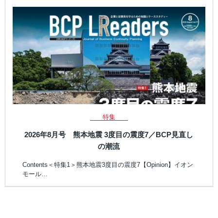
特集
2026年8月号 熊本地震 3度目の震度7／BCP見直し
の潮流
Contents＜特集1＞熊本地震3度目の震度7【Opinion】イオン
モール…