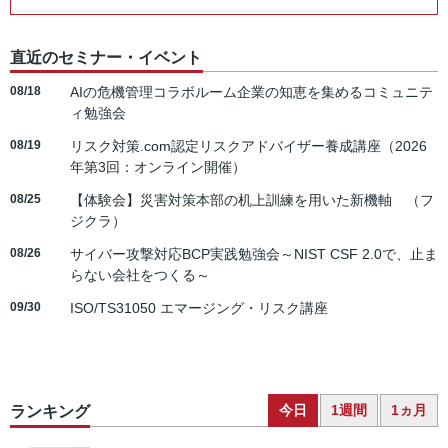
直近のセミナー・イベント
08/18
AIの危機管理コラボルーム企業の知恵を集めるコミュニテ
ィ勉強会
08/19
リスク対策.com認定リスクアドバイザー養成講座（2026
年第3回：オンライン開催）
08/25
【体験会】災害対策本部の机上訓練を用いた新機軸 （フ
ジクラ）
08/26
サイバー攻撃対応BCP実践勉強会～NIST CSF 2.0で、止ま
らない会社をつくる～
09/30
ISO/TS31050 エマージング・リスク講座
今日
1週間
1ヵ月
ランキング