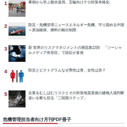
事例から学ぶ
都水道局、五輪向けテロ対策本格化
1
防災・危機管理ニュース
エネルギー危機、守り固める中国
2
＝原油確保、燃料の輸出制限
新 世界のリスクマネジメントの潮流
第22回 「ソーシャ
3
ルメディア依存症」で訴訟が多発
防災とピクトグラム
なぜ男性は青、女性は赤？
4
企業をむしばむリスクとその対策
地震直後の建物入場判断
5
迷いを断ち切る「二段階ステップ」
危機管理担当者向け月刊PDF冊子