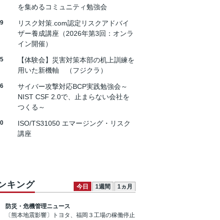
を集めるコミュニティ勉強会
19
リスク対策.com認定リスクアドバイ
ザー養成講座（2026年第3回：オンラ
イン開催）
25
【体験会】災害対策本部の机上訓練を
用いた新機軸 （フジクラ）
26
サイバー攻撃対応BCP実践勉強会～
NIST CSF 2.0で、止まらない会社を
つくる～
30
ISO/TS31050 エマージング・リスク
講座
ンキング
今日
1週間
1ヵ月
防災・危機管理ニュース
〔熊本地震影響〕トヨタ、福岡３工場の稼働停止