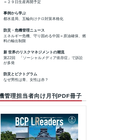
＝２９日生産再開予定
事例から学ぶ
都水道局、五輪向けテロ対策本格化
防災・危機管理ニュース
エネルギー危機、守り固める中国＝原油確保、燃
料の輸出制限
新 世界のリスクマネジメントの潮流
第22回 「ソーシャルメディア依存症」で訴訟
が多発
防災とピクトグラム
なぜ男性は青、女性は赤？
機管理担当者向け月刊PDF冊子