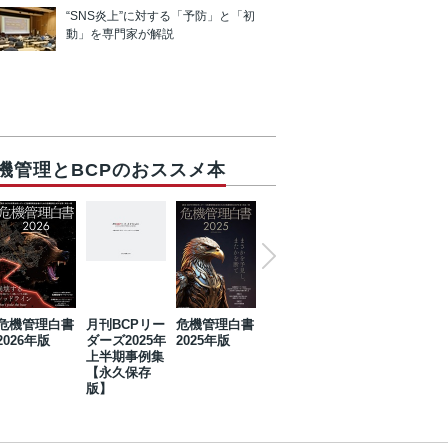
“SNS炎上”に対する「予防」と「初
動」を専門家が解説
機管理とBCPのおススメ本
危機管理白書
月刊BCPリー
危機管理白書
2023年防災・
危機管理白書
2026年版
ダーズ2025年
2025年版
BCP・リスク
2024年版
上半期事例集
マネジメント
【永久保存
事例集【永久
版】
保存版】