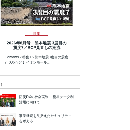
特集
2026年8月号 熊本地震 3度目の
震度7／BCP見直しの潮流
Contents＜特集1＞熊本地震3度目の震度
7【Opinion】イオンモール…
R】
防災DXの社会実装 －衛星データ利
活用に向けて
事業継続を見据えたセキュリティ
を考える