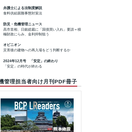
弁護士による法制度解説
食料供給困難事態対策法
防災・危機管理ニュース
高市首相、日銀総裁に「国債買い入れ」要請＝積
極財政にらみ、金利抑制狙う
オピニオン
災害後の建物への再入場をどう判断するか
2024年12月号 「安定」の終わり
「安定」の時代が終わる
機管理担当者向け月刊PDF冊子