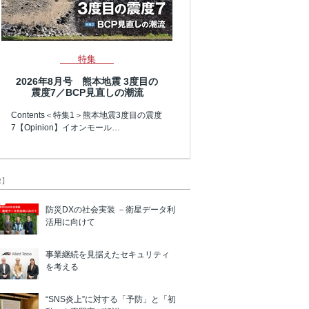
特集
2026年8月号 熊本地震 3度目の
震度7／BCP見直しの潮流
Contents＜特集1＞熊本地震3度目の震度
7【Opinion】イオンモール…
R】
防災DXの社会実装 －衛星データ利
活用に向けて
事業継続を見据えたセキュリティ
を考える
“SNS炎上”に対する「予防」と「初