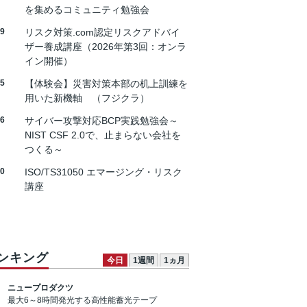
を集めるコミュニティ勉強会
19
リスク対策.com認定リスクアドバイ
ザー養成講座（2026年第3回：オンラ
イン開催）
25
【体験会】災害対策本部の机上訓練を
用いた新機軸 （フジクラ）
26
サイバー攻撃対応BCP実践勉強会～
NIST CSF 2.0で、止まらない会社を
つくる～
30
ISO/TS31050 エマージング・リスク
講座
ンキング
今日
1週間
1ヵ月
ニュープロダクツ
最大6～8時間発光する高性能蓄光テープ