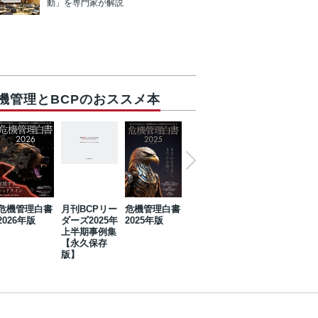
動」を専門家が解説
機管理とBCPのおススメ本
危機管理白書
月刊BCPリー
危機管理白書
2023年防災・
危機管理白書
2026年版
ダーズ2025年
2025年版
BCP・リスク
2024年版
上半期事例集
マネジメント
【永久保存
事例集【永久
版】
保存版】