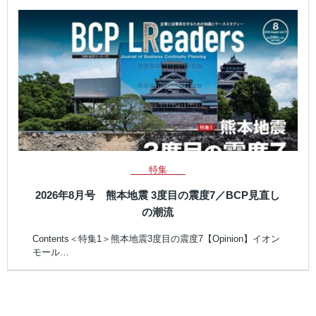
特集
2026年8月号 熊本地震 3度目の震度7／BCP見直し
の潮流
Contents＜特集1＞熊本地震3度目の震度7【Opinion】イオン
モール…