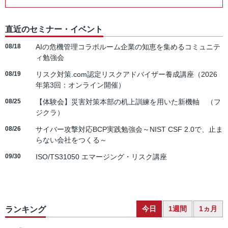
直近のセミナー・イベント
08/18
AIの危機管理コラボルーム企業の知恵を集めるコミュニテ
ィ勉強会
08/19
リスク対策.com認定リスクアドバイザー養成講座（2026
年第3回：オンライン開催）
08/25
【体験会】災害対策本部の机上訓練を用いた新機軸 （フ
ジクラ）
08/26
サイバー攻撃対応BCP実践勉強会～NIST CSF 2.0で、止ま
らない会社をつくる～
09/30
ISO/TS31050 エマージング・リスク講座
今日
1週間
1ヵ月
ランキング