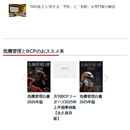
“SNS炎上”に対する「予防」と「初動」を専門家が解説
危機管理とBCPのおススメ本
危機管理白書
月刊BCPリー
危機管理白書
2023年防災・
2026年版
ダーズ2025年
2025年版
BCP・リスク
上半期事例集
マネジメント
【永久保存
事例集【永久
版】
保存版】