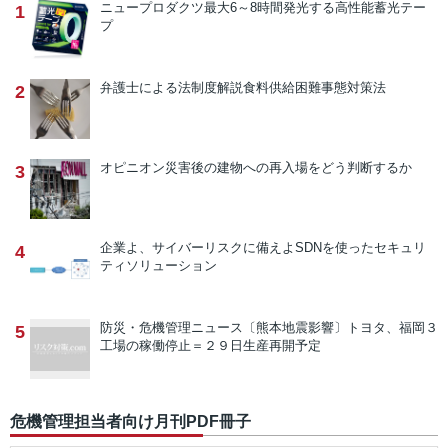
ニュープロダクツ
最大6～8時間発光する高性能蓄光テー
1
プ
弁護士による法制度解説
食料供給困難事態対策法
2
オピニオン
災害後の建物への再入場をどう判断するか
3
企業よ、サイバーリスクに備えよ
SDNを使ったセキュリ
4
ティソリューション
防災・危機管理ニュース
〔熊本地震影響〕トヨタ、福岡３
5
工場の稼働停止＝２９日生産再開予定
危機管理担当者向け月刊PDF冊子