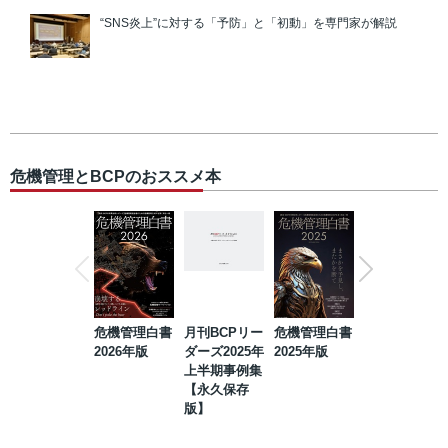
“SNS炎上”に対する「予防」と「初動」を専門家が解説
危機管理とBCPのおススメ本
危機管理白書
月刊BCPリー
危機管理白書
2023年防災・
2026年版
ダーズ2025年
2025年版
BCP・リスク
上半期事例集
マネジメント
【永久保存
事例集【永久
版】
保存版】