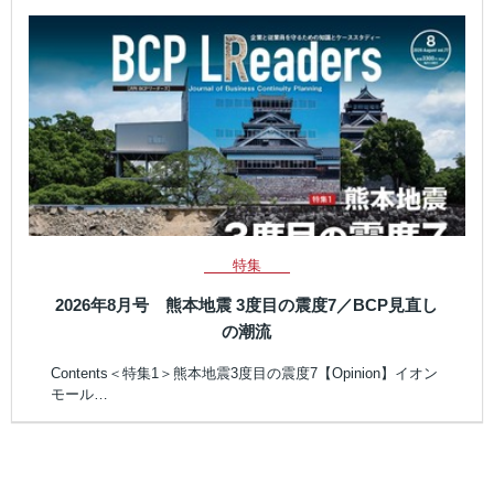
特集
2026年8月号 熊本地震 3度目の震度7／BCP見直し
の潮流
Contents＜特集1＞熊本地震3度目の震度7【Opinion】イオン
モール…