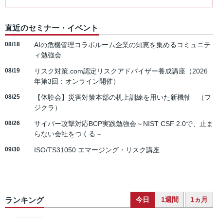
直近のセミナー・イベント
08/18
AIの危機管理コラボルーム企業の知恵を集めるコミュニテ
ィ勉強会
08/19
リスク対策.com認定リスクアドバイザー養成講座（2026
年第3回：オンライン開催）
08/25
【体験会】災害対策本部の机上訓練を用いた新機軸 （フ
ジクラ）
08/26
サイバー攻撃対応BCP実践勉強会～NIST CSF 2.0で、止ま
らない会社をつくる～
09/30
ISO/TS31050 エマージング・リスク講座
今日
1週間
1ヵ月
ランキング