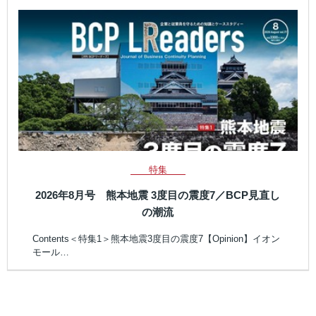
特集
2026年8月号 熊本地震 3度目の震度7／BCP見直し
の潮流
Contents＜特集1＞熊本地震3度目の震度7【Opinion】イオン
モール…