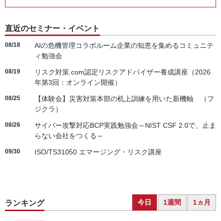
直近のセミナー・イベント
08/18
AIの危機管理コラボルーム企業の知恵を集めるコミュニテ
ィ勉強会
08/19
リスク対策.com認定リスクアドバイザー養成講座（2026
年第3回：オンライン開催）
08/25
【体験会】災害対策本部の机上訓練を用いた新機軸 （フ
ジクラ）
08/26
サイバー攻撃対応BCP実践勉強会～NIST CSF 2.0で、止ま
らない会社をつくる～
09/30
ISO/TS31050 エマージング・リスク講座
今日
1週間
1ヵ月
ランキング