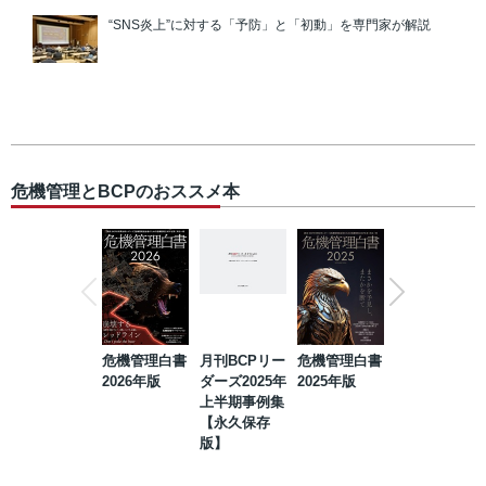
“SNS炎上”に対する「予防」と「初動」を専門家が解説
危機管理とBCPのおススメ本
危機管理白書
月刊BCPリー
危機管理白書
2023年防災・
2026年版
ダーズ2025年
2025年版
BCP・リスク
上半期事例集
マネジメント
【永久保存
事例集【永久
版】
保存版】