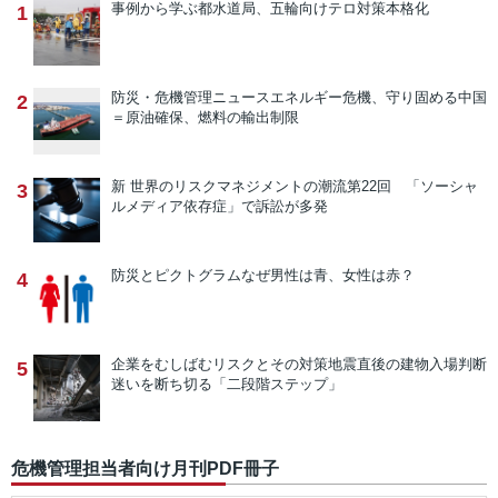
事例から学ぶ
都水道局、五輪向けテロ対策本格化
1
防災・危機管理ニュース
エネルギー危機、守り固める中国
2
＝原油確保、燃料の輸出制限
新 世界のリスクマネジメントの潮流
第22回 「ソーシャ
3
ルメディア依存症」で訴訟が多発
防災とピクトグラム
なぜ男性は青、女性は赤？
4
企業をむしばむリスクとその対策
地震直後の建物入場判断
5
迷いを断ち切る「二段階ステップ」
危機管理担当者向け月刊PDF冊子