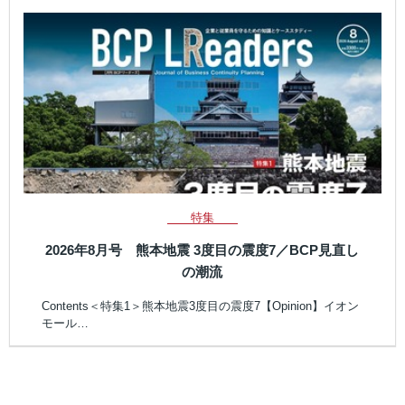
特集
2026年8月号 熊本地震 3度目の震度7／BCP見直し
の潮流
Contents＜特集1＞熊本地震3度目の震度7【Opinion】イオン
モール…