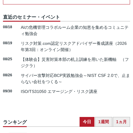
直近のセミナー・イベント
08/18
AIの危機管理コラボルーム企業の知恵を集めるコミュニテ
ィ勉強会
08/19
リスク対策.com認定リスクアドバイザー養成講座（2026
年第3回：オンライン開催）
08/25
【体験会】災害対策本部の机上訓練を用いた新機軸 （フ
ジクラ）
08/26
サイバー攻撃対応BCP実践勉強会～NIST CSF 2.0で、止ま
らない会社をつくる～
09/30
ISO/TS31050 エマージング・リスク講座
今日
1週間
1ヵ月
ランキング