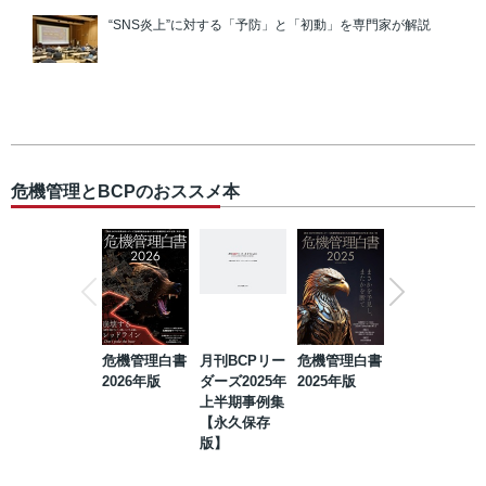
“SNS炎上”に対する「予防」と「初動」を専門家が解説
危機管理とBCPのおススメ本
危機管理白書
月刊BCPリー
危機管理白書
2023年防災・
2026年版
ダーズ2025年
2025年版
BCP・リスク
上半期事例集
マネジメント
【永久保存
事例集【永久
版】
保存版】