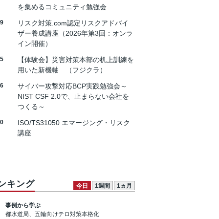
を集めるコミュニティ勉強会
19
リスク対策.com認定リスクアドバイ
ザー養成講座（2026年第3回：オンラ
イン開催）
25
【体験会】災害対策本部の机上訓練を
用いた新機軸 （フジクラ）
26
サイバー攻撃対応BCP実践勉強会～
NIST CSF 2.0で、止まらない会社を
つくる～
30
ISO/TS31050 エマージング・リスク
講座
ンキング
今日
1週間
1ヵ月
事例から学ぶ
都水道局、五輪向けテロ対策本格化