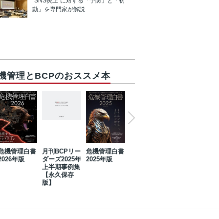
“SNS炎上”に対する「予防」と「初
動」を専門家が解説
機管理とBCPのおススメ本
危機管理白書
月刊BCPリー
危機管理白書
2023年防災・
危機管理白書
2026年版
ダーズ2025年
2025年版
BCP・リスク
2024年版
上半期事例集
マネジメント
【永久保存
事例集【永久
版】
保存版】