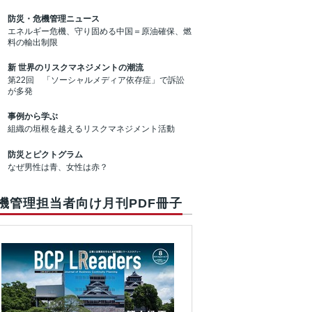
防災・危機管理ニュース
エネルギー危機、守り固める中国＝原油確保、燃
料の輸出制限
新 世界のリスクマネジメントの潮流
第22回 「ソーシャルメディア依存症」で訴訟
が多発
事例から学ぶ
組織の垣根を越えるリスクマネジメント活動
防災とピクトグラム
なぜ男性は青、女性は赤？
機管理担当者向け月刊PDF冊子