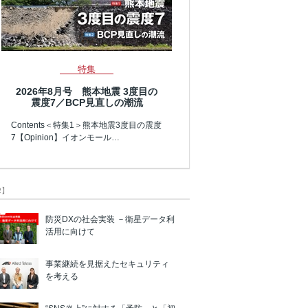
特集
2026年8月号 熊本地震 3度目の
震度7／BCP見直しの潮流
Contents＜特集1＞熊本地震3度目の震度
7【Opinion】イオンモール…
R】
防災DXの社会実装 －衛星データ利
活用に向けて
事業継続を見据えたセキュリティ
を考える