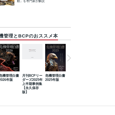
動」を専門家が解説
機管理とBCPのおススメ本
危機管理白書
月刊BCPリー
危機管理白書
2023年防災・
危機管理白書
2026年版
ダーズ2025年
2025年版
BCP・リスク
2024年版
上半期事例集
マネジメント
【永久保存
事例集【永久
版】
保存版】