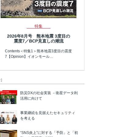
特集
2026年8月号 熊本地震 3度目の
震度7／BCP見直しの潮流
Contents＜特集1＞熊本地震3度目の震度
7【Opinion】イオンモール…
R】
防災DXの社会実装 －衛星データ利
活用に向けて
事業継続を見据えたセキュリティ
を考える
“SNS炎上”に対する「予防」と「初