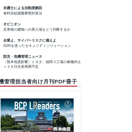
弁護士による法制度解説
食料供給困難事態対策法
オピニオン
災害後の建物への再入場をどう判断するか
企業よ、サイバーリスクに備えよ
SDNを使ったセキュリティソリューション
防災・危機管理ニュース
〔熊本地震影響〕トヨタ、福岡３工場の稼働停止
＝２９日生産再開予定
機管理担当者向け月刊PDF冊子