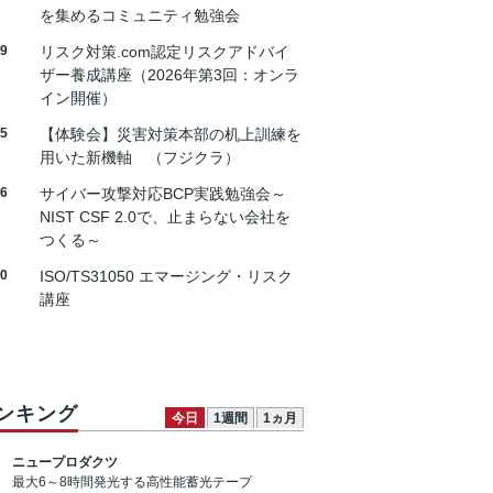
を集めるコミュニティ勉強会
19
リスク対策.com認定リスクアドバイ
ザー養成講座（2026年第3回：オンラ
イン開催）
25
【体験会】災害対策本部の机上訓練を
用いた新機軸 （フジクラ）
26
サイバー攻撃対応BCP実践勉強会～
NIST CSF 2.0で、止まらない会社を
つくる～
30
ISO/TS31050 エマージング・リスク
講座
ンキング
今日
1週間
1ヵ月
ニュープロダクツ
最大6～8時間発光する高性能蓄光テープ