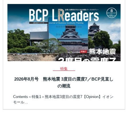
特集
2026年8月号 熊本地震 3度目の震度7／BCP見直し
の潮流
Contents＜特集1＞熊本地震3度目の震度7【Opinion】イオン
モール…