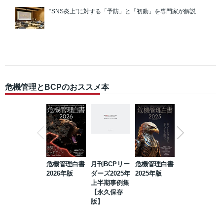
“SNS炎上”に対する「予防」と「初動」を専門家が解説
危機管理とBCPのおススメ本
危機管理白書
月刊BCPリー
危機管理白書
2023年防災・
2026年版
ダーズ2025年
2025年版
BCP・リスク
上半期事例集
マネジメント
【永久保存
事例集【永久
版】
保存版】