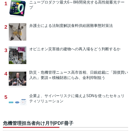
ニュープロダクツ
最大6～8時間発光する高性能蓄光テー
1
プ
弁護士による法制度解説
食料供給困難事態対策法
2
オピニオン
災害後の建物への再入場をどう判断するか
3
防災・危機管理ニュース
高市首相、日銀総裁に「国債買い
4
入れ」要請＝積極財政にらみ、金利抑制狙う
企業よ、サイバーリスクに備えよ
SDNを使ったセキュリ
5
ティソリューション
危機管理担当者向け月刊PDF冊子