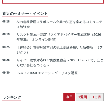
直近のセミナー・イベント
08/18
AIの危機管理コラボルーム企業の知恵を集めるコミュニテ
ィ勉強会
08/19
リスク対策.com認定リスクアドバイザー養成講座（2026
年第3回：オンライン開催）
08/25
【体験会】災害対策本部の机上訓練を用いた新機軸 （フ
ジクラ）
08/26
サイバー攻撃対応BCP実践勉強会～NIST CSF 2.0で、止ま
らない会社をつくる～
09/30
ISO/TS31050 エマージング・リスク講座
今日
1週間
1ヵ月
ランキング