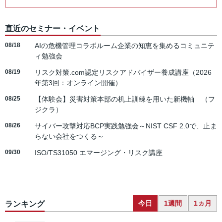
直近のセミナー・イベント
08/18
AIの危機管理コラボルーム企業の知恵を集めるコミュニテ
ィ勉強会
08/19
リスク対策.com認定リスクアドバイザー養成講座（2026
年第3回：オンライン開催）
08/25
【体験会】災害対策本部の机上訓練を用いた新機軸 （フ
ジクラ）
08/26
サイバー攻撃対応BCP実践勉強会～NIST CSF 2.0で、止ま
らない会社をつくる～
09/30
ISO/TS31050 エマージング・リスク講座
今日
1週間
1ヵ月
ランキング