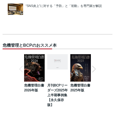
“SNS炎上”に対する「予防」と「初動」を専門家が解説
危機管理とBCPのおススメ本
危機管理白書
月刊BCPリー
危機管理白書
2023年防災・
2026年版
ダーズ2025年
2025年版
BCP・リスク
上半期事例集
マネジメント
【永久保存
事例集【永久
版】
保存版】