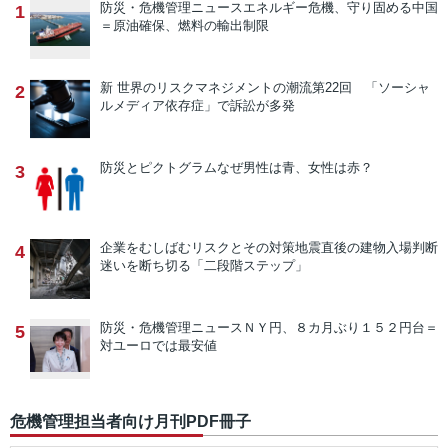
防災・危機管理ニュース
エネルギー危機、守り固める中国
1
＝原油確保、燃料の輸出制限
新 世界のリスクマネジメントの潮流
第22回 「ソーシャ
2
ルメディア依存症」で訴訟が多発
防災とピクトグラム
なぜ男性は青、女性は赤？
3
企業をむしばむリスクとその対策
地震直後の建物入場判断
4
迷いを断ち切る「二段階ステップ」
防災・危機管理ニュース
ＮＹ円、８カ月ぶり１５２円台＝
5
対ユーロでは最安値
危機管理担当者向け月刊PDF冊子