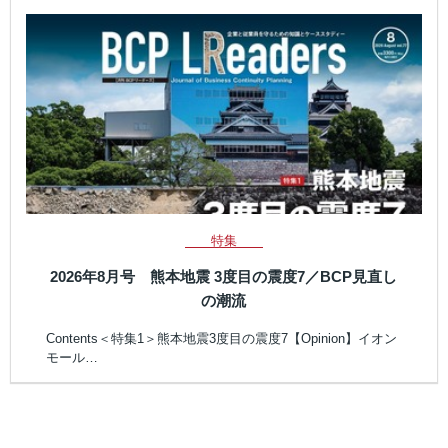
特集
2026年8月号 熊本地震 3度目の震度7／BCP見直し
の潮流
Contents＜特集1＞熊本地震3度目の震度7【Opinion】イオン
モール…