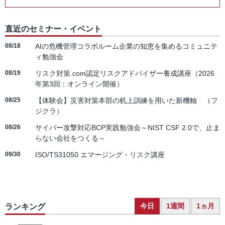
直近のセミナー・イベント
08/18
AIの危機管理コラボルーム企業の知恵を集めるコミュニテ
ィ勉強会
08/19
リスク対策.com認定リスクアドバイザー養成講座（2026
年第3回：オンライン開催）
08/25
【体験会】災害対策本部の机上訓練を用いた新機軸 （フ
ジクラ）
08/26
サイバー攻撃対応BCP実践勉強会～NIST CSF 2.0で、止ま
らない会社をつくる～
09/30
ISO/TS31050 エマージング・リスク講座
今日
1週間
1ヵ月
ランキング