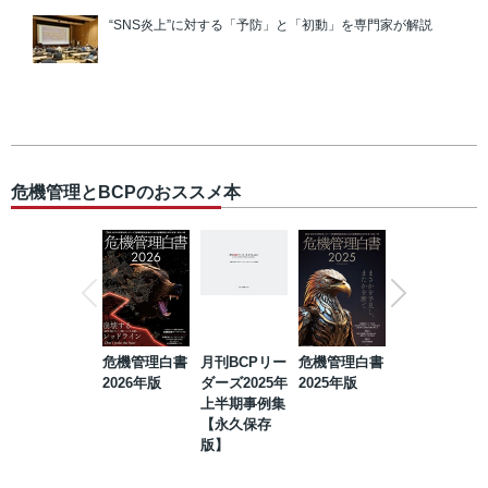
“SNS炎上”に対する「予防」と「初動」を専門家が解説
危機管理とBCPのおススメ本
危機管理白書
月刊BCPリー
危機管理白書
2023年防災・
2026年版
ダーズ2025年
2025年版
BCP・リスク
上半期事例集
マネジメント
【永久保存
事例集【永久
版】
保存版】