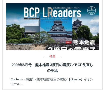
特集
2026年8月号 熊本地震 3度目の震度7／BCP見直し
の潮流
Contents＜特集1＞熊本地震3度目の震度7【Opinion】イオン
モール…