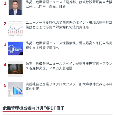
防災・危機管理ニュース
「副首都」は複数設置可能＝大阪
1
以外にも門戸―自民、維新
ニューノーマル時代の労務管理のポイント
職場の熱中症対
2
策はどこまで必要？対策漏れで法的責任も
防災・危機管理ニュース
世界債務、過去最高５京円＝防衛
3
費やＡＩ投資で増加へ
防災・危機管理ニュース
スペインが非常事態宣言＝フラン
4
スも森林火災、２０万人超避難
共感社会と企業リスク
日大アメフト部大麻事件にみる不祥
5
事の影響
危機管理担当者向け月刊PDF冊子