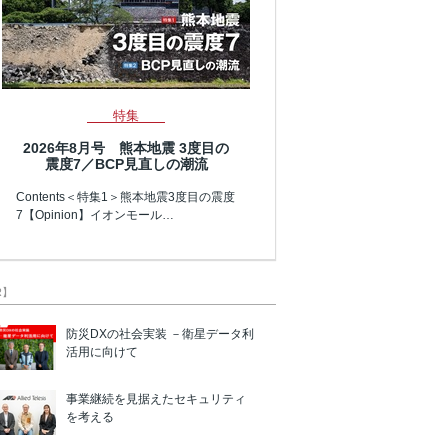
特集
2026年8月号 熊本地震 3度目の
震度7／BCP見直しの潮流
Contents＜特集1＞熊本地震3度目の震度
7【Opinion】イオンモール…
R】
防災DXの社会実装 －衛星データ利
活用に向けて
事業継続を見据えたセキュリティ
を考える