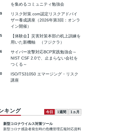
を集めるコミュニティ勉強会
19
リスク対策.com認定リスクアドバイ
ザー養成講座（2026年第3回：オンラ
イン開催）
25
【体験会】災害対策本部の机上訓練を
用いた新機軸 （フジクラ）
26
サイバー攻撃対応BCP実践勉強会～
NIST CSF 2.0で、止まらない会社を
つくる～
30
ISO/TS31050 エマージング・リスク
講座
ンキング
今日
1週間
1ヵ月
新型コロナウイルス対策ツール
新型コロナ感染者発生時の危機管理広報対応資料