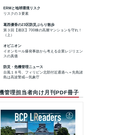
ERMと地球環境リスク
リスクの３要素
葛西優香の23区防災ぶらり散歩
第３回【港区】700棟の高層マンションを守れ！
（上）
オピニオン
イオンモール爆発事故から考える企業レジリエン
スの真価
防災・危機管理ニュース
台風１８号、フィリピン北部付近通過へ＝先島諸
島は高波警戒―気象庁
機管理担当者向け月刊PDF冊子