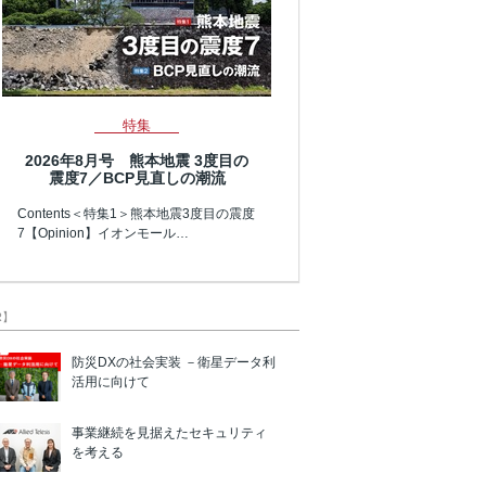
特集
2026年8月号 熊本地震 3度目の
震度7／BCP見直しの潮流
Contents＜特集1＞熊本地震3度目の震度
7【Opinion】イオンモール…
R】
防災DXの社会実装 －衛星データ利
活用に向けて
事業継続を見据えたセキュリティ
を考える