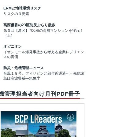
ERMと地球環境リスク
リスクの３要素
葛西優香の23区防災ぶらり散歩
第３回【港区】700棟の高層マンションを守れ！
（上）
オピニオン
イオンモール爆発事故から考える企業レジリエン
スの真価
防災・危機管理ニュース
台風１８号、フィリピン北部付近通過へ＝先島諸
島は高波警戒―気象庁
機管理担当者向け月刊PDF冊子