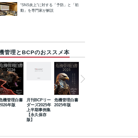
“SNS炎上”に対する「予防」と「初
動」を専門家が解説
機管理とBCPのおススメ本
危機管理白書
月刊BCPリー
危機管理白書
2023年防災・
危機管理白書
2026年版
ダーズ2025年
2025年版
BCP・リスク
2024年版
上半期事例集
マネジメント
【永久保存
事例集【永久
版】
保存版】