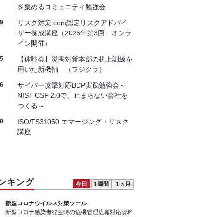
を集めるコミュニティ勉強会
19
リスク対策.com認定リスクアドバイ
ザー養成講座（2026年第3回：オンラ
イン開催）
25
【体験会】災害対策本部の机上訓練を
用いた新機軸 （フジクラ）
26
サイバー攻撃対応BCP実践勉強会～
NIST CSF 2.0で、止まらない会社を
つくる～
30
ISO/TS31050 エマージング・リスク
講座
ンキング
今日
1週間
1ヵ月
新型コロナウイルス対策ツール
新型コロナ感染者発生時の危機管理広報対応資料