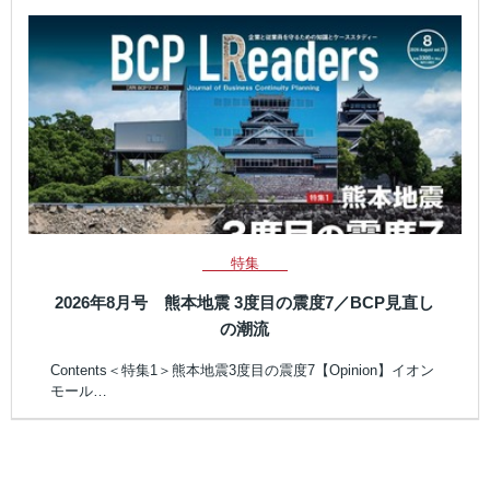
特集
2026年8月号 熊本地震 3度目の震度7／BCP見直し
の潮流
Contents＜特集1＞熊本地震3度目の震度7【Opinion】イオン
モール…