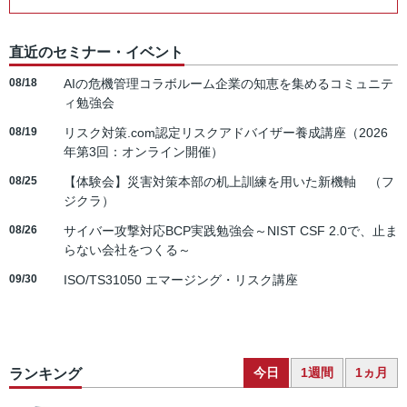
直近のセミナー・イベント
08/18
AIの危機管理コラボルーム企業の知恵を集めるコミュニテ
ィ勉強会
08/19
リスク対策.com認定リスクアドバイザー養成講座（2026
年第3回：オンライン開催）
08/25
【体験会】災害対策本部の机上訓練を用いた新機軸 （フ
ジクラ）
08/26
サイバー攻撃対応BCP実践勉強会～NIST CSF 2.0で、止ま
らない会社をつくる～
09/30
ISO/TS31050 エマージング・リスク講座
今日
1週間
1ヵ月
ランキング