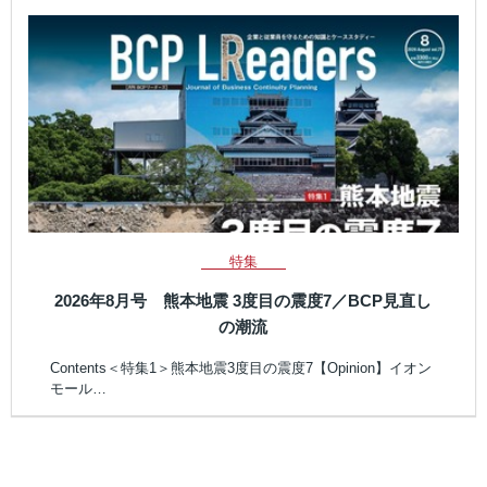
特集
2026年8月号 熊本地震 3度目の震度7／BCP見直し
の潮流
Contents＜特集1＞熊本地震3度目の震度7【Opinion】イオン
モール…