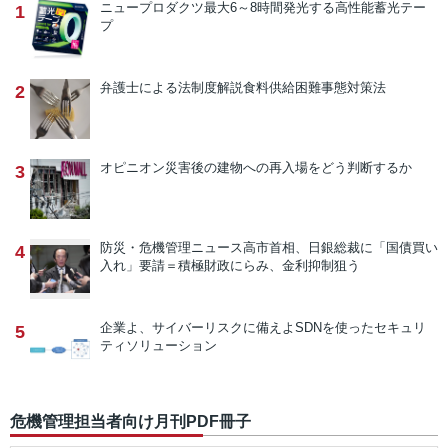
ニュープロダクツ
最大6～8時間発光する高性能蓄光テー
1
プ
弁護士による法制度解説
食料供給困難事態対策法
2
オピニオン
災害後の建物への再入場をどう判断するか
3
防災・危機管理ニュース
高市首相、日銀総裁に「国債買い
4
入れ」要請＝積極財政にらみ、金利抑制狙う
企業よ、サイバーリスクに備えよ
SDNを使ったセキュリ
5
ティソリューション
危機管理担当者向け月刊PDF冊子