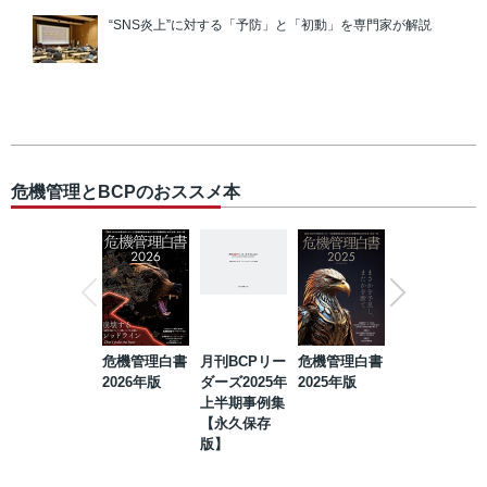
“SNS炎上”に対する「予防」と「初動」を専門家が解説
危機管理とBCPのおススメ本
危機管理白書
月刊BCPリー
危機管理白書
2023年防災・
2026年版
ダーズ2025年
2025年版
BCP・リスク
上半期事例集
マネジメント
【永久保存
事例集【永久
版】
保存版】