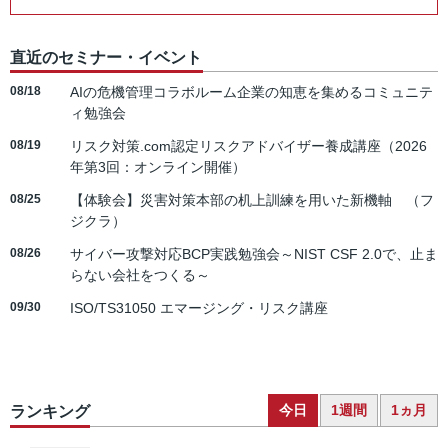
直近のセミナー・イベント
08/18
AIの危機管理コラボルーム企業の知恵を集めるコミュニテ
ィ勉強会
08/19
リスク対策.com認定リスクアドバイザー養成講座（2026
年第3回：オンライン開催）
08/25
【体験会】災害対策本部の机上訓練を用いた新機軸 （フ
ジクラ）
08/26
サイバー攻撃対応BCP実践勉強会～NIST CSF 2.0で、止ま
らない会社をつくる～
09/30
ISO/TS31050 エマージング・リスク講座
今日
1週間
1ヵ月
ランキング