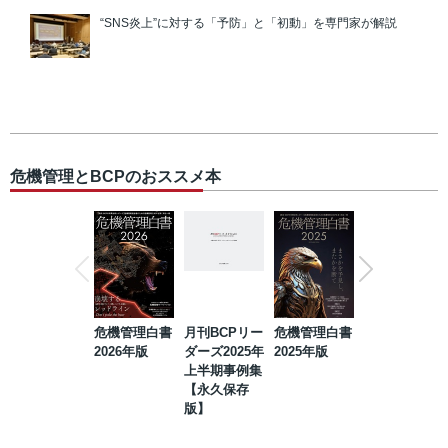
“SNS炎上”に対する「予防」と「初動」を専門家が解説
危機管理とBCPのおススメ本
危機管理白書
月刊BCPリー
危機管理白書
2023年防災・
2026年版
ダーズ2025年
2025年版
BCP・リスク
上半期事例集
マネジメント
【永久保存
事例集【永久
版】
保存版】