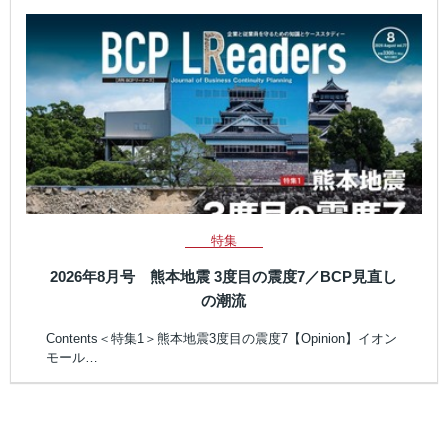
特集
2026年8月号 熊本地震 3度目の震度7／BCP見直し
の潮流
Contents＜特集1＞熊本地震3度目の震度7【Opinion】イオン
モール…