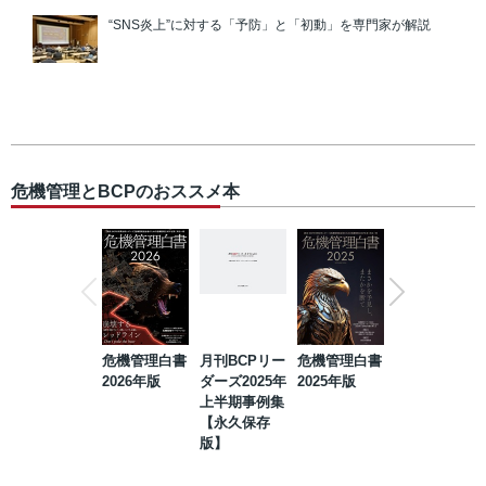
“SNS炎上”に対する「予防」と「初動」を専門家が解説
危機管理とBCPのおススメ本
危機管理白書
月刊BCPリー
危機管理白書
2023年防災・
2026年版
ダーズ2025年
2025年版
BCP・リスク
上半期事例集
マネジメント
【永久保存
事例集【永久
版】
保存版】