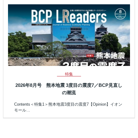
特集
2026年8月号 熊本地震 3度目の震度7／BCP見直し
の潮流
Contents＜特集1＞熊本地震3度目の震度7【Opinion】イオン
モール…