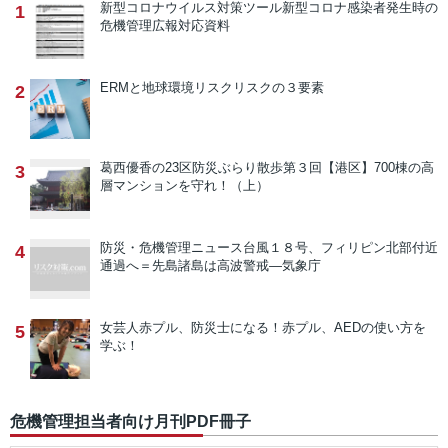
新型コロナウイルス対策ツール
新型コロナ感染者発生時の
1
危機管理広報対応資料
ERMと地球環境リスク
リスクの３要素
2
葛西優香の23区防災ぶらり散歩
第３回【港区】700棟の高
3
層マンションを守れ！（上）
防災・危機管理ニュース
台風１８号、フィリピン北部付近
4
通過へ＝先島諸島は高波警戒―気象庁
女芸人赤プル、防災士になる！
赤プル、AEDの使い方を
5
学ぶ！
危機管理担当者向け月刊PDF冊子