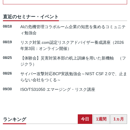
直近のセミナー・イベント
08/18
AIの危機管理コラボルーム企業の知恵を集めるコミュニテ
ィ勉強会
08/19
リスク対策.com認定リスクアドバイザー養成講座（2026
年第3回：オンライン開催）
08/25
【体験会】災害対策本部の机上訓練を用いた新機軸 （フ
ジクラ）
08/26
サイバー攻撃対応BCP実践勉強会～NIST CSF 2.0で、止ま
らない会社をつくる～
09/30
ISO/TS31050 エマージング・リスク講座
今日
1週間
1ヵ月
ランキング