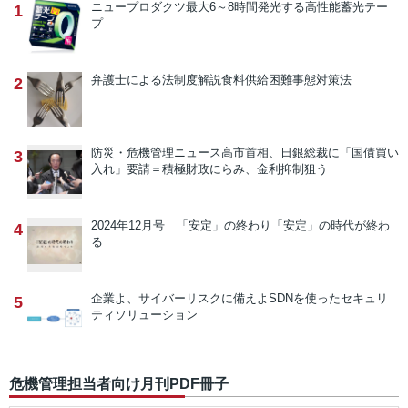
ニュープロダクツ
最大6～8時間発光する高性能蓄光テー
1
プ
弁護士による法制度解説
食料供給困難事態対策法
2
防災・危機管理ニュース
高市首相、日銀総裁に「国債買い
3
入れ」要請＝積極財政にらみ、金利抑制狙う
2024年12月号 「安定」の終わり
「安定」の時代が終わ
4
る
企業よ、サイバーリスクに備えよ
SDNを使ったセキュリ
5
ティソリューション
危機管理担当者向け月刊PDF冊子