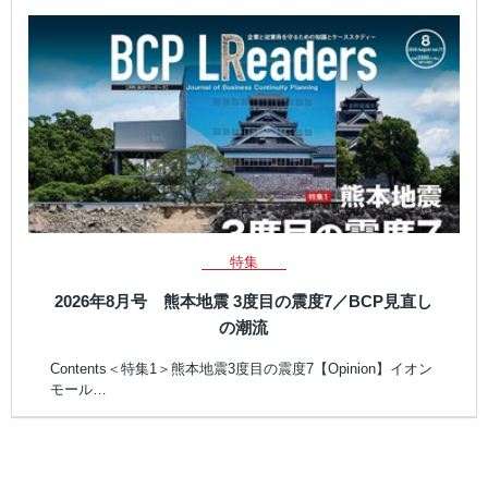
特集
2026年8月号 熊本地震 3度目の震度7／BCP見直し
の潮流
Contents＜特集1＞熊本地震3度目の震度7【Opinion】イオン
モール…