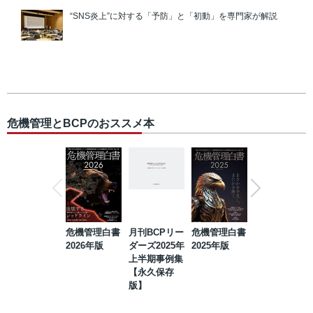
“SNS炎上”に対する「予防」と「初動」を専門家が解説
危機管理とBCPのおススメ本
危機管理白書
月刊BCPリー
危機管理白書
2023年防災・
2026年版
ダーズ2025年
2025年版
BCP・リスク
上半期事例集
マネジメント
【永久保存
事例集【永久
版】
保存版】