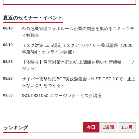
直近のセミナー・イベント
08/18
AIの危機管理コラボルーム企業の知恵を集めるコミュニテ
ィ勉強会
08/19
リスク対策.com認定リスクアドバイザー養成講座（2026
年第3回：オンライン開催）
08/25
【体験会】災害対策本部の机上訓練を用いた新機軸 （フ
ジクラ）
08/26
サイバー攻撃対応BCP実践勉強会～NIST CSF 2.0で、止ま
らない会社をつくる～
09/30
ISO/TS31050 エマージング・リスク講座
今日
1週間
1ヵ月
ランキング