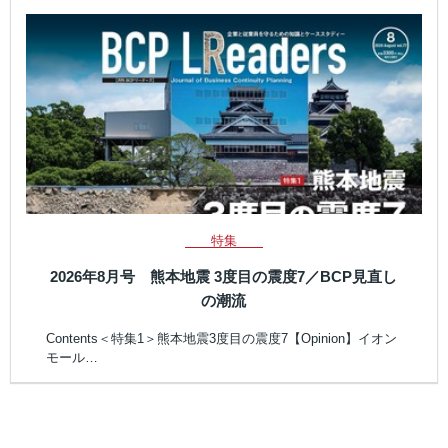
特集
2026年8月号 熊本地震 3度目の震度7／BCP見直し
の潮流
Contents＜特集1＞熊本地震3度目の震度7【Opinion】イオン
モール…