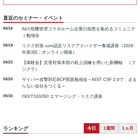
直近のセミナー・イベント
08/18
AIの危機管理コラボルーム企業の知恵を集めるコミュニテ
ィ勉強会
08/19
リスク対策.com認定リスクアドバイザー養成講座（2026
年第3回：オンライン開催）
08/25
【体験会】災害対策本部の机上訓練を用いた新機軸 （フ
ジクラ）
08/26
サイバー攻撃対応BCP実践勉強会～NIST CSF 2.0で、止ま
らない会社をつくる～
09/30
ISO/TS31050 エマージング・リスク講座
今日
1週間
1ヵ月
ランキング