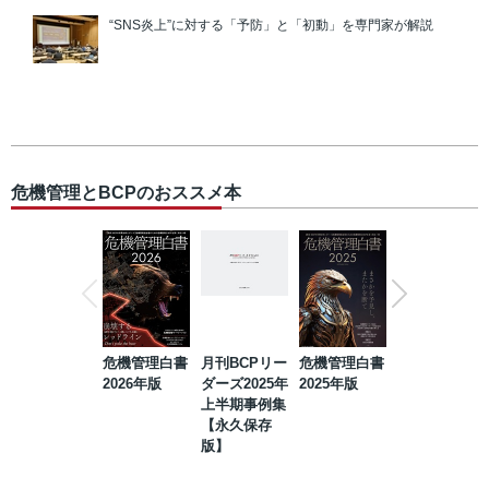
“SNS炎上”に対する「予防」と「初動」を専門家が解説
危機管理とBCPのおススメ本
危機管理白書
月刊BCPリー
危機管理白書
2023年防災・
2026年版
ダーズ2025年
2025年版
BCP・リスク
上半期事例集
マネジメント
【永久保存
事例集【永久
版】
保存版】