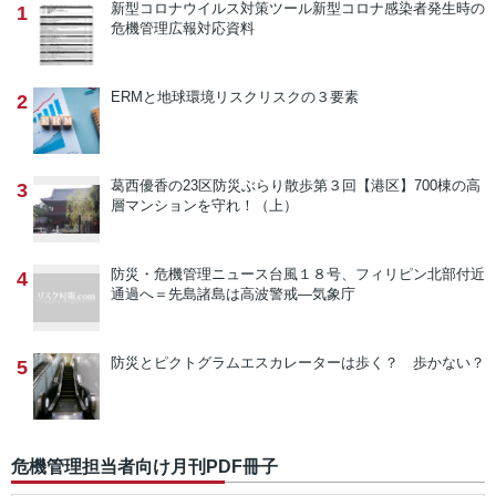
新型コロナウイルス対策ツール
新型コロナ感染者発生時の
1
危機管理広報対応資料
ERMと地球環境リスク
リスクの３要素
2
葛西優香の23区防災ぶらり散歩
第３回【港区】700棟の高
3
層マンションを守れ！（上）
防災・危機管理ニュース
台風１８号、フィリピン北部付近
4
通過へ＝先島諸島は高波警戒―気象庁
防災とピクトグラム
エスカレーターは歩く？ 歩かない？
5
危機管理担当者向け月刊PDF冊子