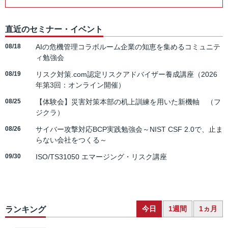
直近のセミナー・イベント
08/18
AIの危機管理コラボルーム企業の知恵を集めるコミュニテ
ィ勉強会
08/19
リスク対策.com認定リスクアドバイザー養成講座（2026
年第3回：オンライン開催）
08/25
【体験会】災害対策本部の机上訓練を用いた新機軸 （フ
ジクラ）
08/26
サイバー攻撃対応BCP実践勉強会～NIST CSF 2.0で、止ま
らない会社をつくる～
09/30
ISO/TS31050 エマージング・リスク講座
今日
1週間
1ヵ月
ランキング