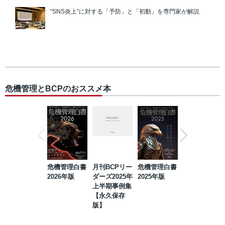
“SNS炎上”に対する「予防」と「初動」を専門家が解説
危機管理とBCPのおススメ本
危機管理白書
月刊BCPリー
危機管理白書
2023年防災・
2026年版
ダーズ2025年
2025年版
BCP・リスク
上半期事例集
マネジメント
【永久保存
事例集【永久
版】
保存版】