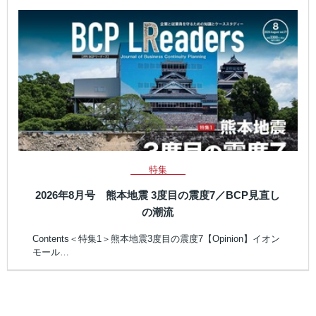
特集
2026年8月号 熊本地震 3度目の震度7／BCP見直し
の潮流
Contents＜特集1＞熊本地震3度目の震度7【Opinion】イオン
モール…