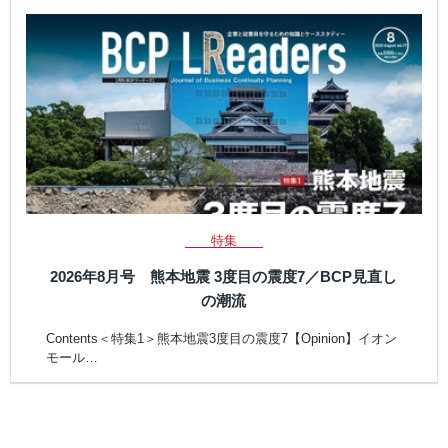
特集
2026年8月号 熊本地震 3度目の震度7／BCP見直し
の潮流
Contents＜特集1＞熊本地震3度目の震度7【Opinion】イオン
モール…