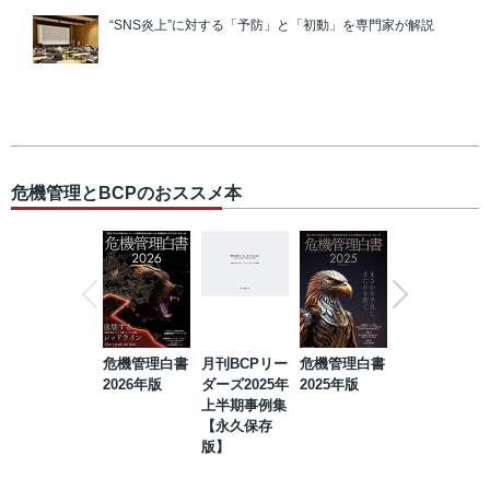
“SNS炎上”に対する「予防」と「初動」を専門家が解説
危機管理とBCPのおススメ本
危機管理白書
月刊BCPリー
危機管理白書
2023年防災・
2026年版
ダーズ2025年
2025年版
BCP・リスク
上半期事例集
マネジメント
【永久保存
事例集【永久
版】
保存版】