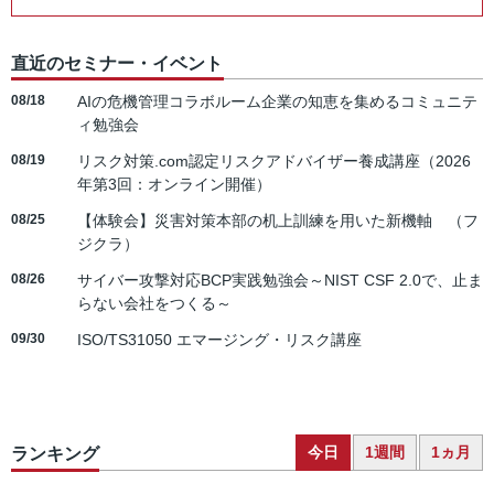
直近のセミナー・イベント
08/18
AIの危機管理コラボルーム企業の知恵を集めるコミュニテ
ィ勉強会
08/19
リスク対策.com認定リスクアドバイザー養成講座（2026
年第3回：オンライン開催）
08/25
【体験会】災害対策本部の机上訓練を用いた新機軸 （フ
ジクラ）
08/26
サイバー攻撃対応BCP実践勉強会～NIST CSF 2.0で、止ま
らない会社をつくる～
09/30
ISO/TS31050 エマージング・リスク講座
今日
1週間
1ヵ月
ランキング