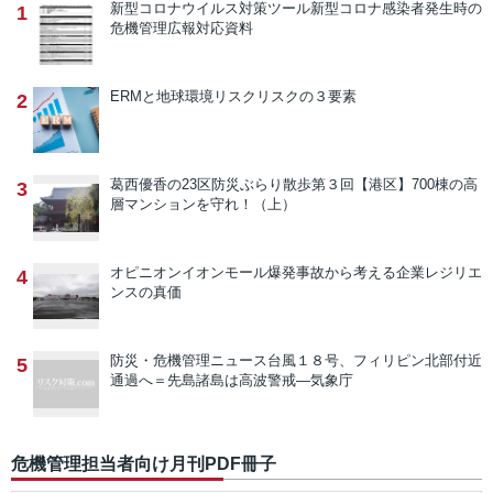
新型コロナウイルス対策ツール
新型コロナ感染者発生時の
1
危機管理広報対応資料
ERMと地球環境リスク
リスクの３要素
2
葛西優香の23区防災ぶらり散歩
第３回【港区】700棟の高
3
層マンションを守れ！（上）
オピニオン
イオンモール爆発事故から考える企業レジリエ
4
ンスの真価
防災・危機管理ニュース
台風１８号、フィリピン北部付近
5
通過へ＝先島諸島は高波警戒―気象庁
危機管理担当者向け月刊PDF冊子