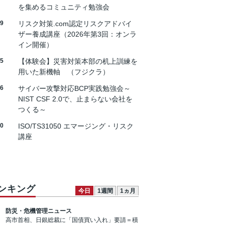
を集めるコミュニティ勉強会
19
リスク対策.com認定リスクアドバイ
ザー養成講座（2026年第3回：オンラ
イン開催）
25
【体験会】災害対策本部の机上訓練を
用いた新機軸 （フジクラ）
26
サイバー攻撃対応BCP実践勉強会～
NIST CSF 2.0で、止まらない会社を
つくる～
30
ISO/TS31050 エマージング・リスク
講座
ンキング
今日
1週間
1ヵ月
防災・危機管理ニュース
高市首相、日銀総裁に「国債買い入れ」要請＝積