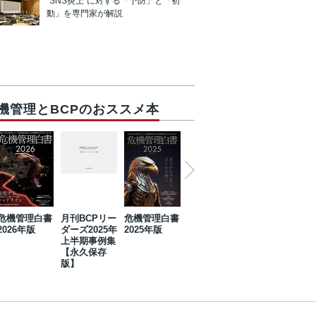
“SNS炎上”に対する「予防」と「初
動」を専門家が解説
機管理とBCPのおススメ本
危機管理白書
月刊BCPリー
危機管理白書
2023年防災・
危機管理白書
2026年版
ダーズ2025年
2025年版
BCP・リスク
2024年版
上半期事例集
マネジメント
【永久保存
事例集【永久
版】
保存版】