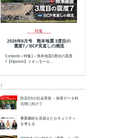
特集
2026年8月号 熊本地震 3度目の
震度7／BCP見直しの潮流
Contents＜特集1＞熊本地震3度目の震度
7【Opinion】イオンモール…
R】
防災DXの社会実装 －衛星データ利
活用に向けて
事業継続を見据えたセキュリティ
を考える