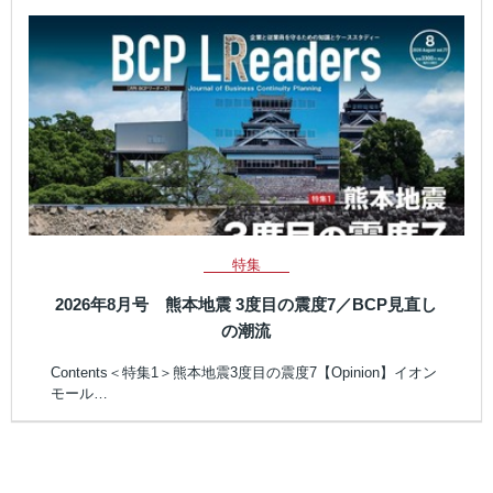
特集
2026年8月号 熊本地震 3度目の震度7／BCP見直し
の潮流
Contents＜特集1＞熊本地震3度目の震度7【Opinion】イオン
モール…