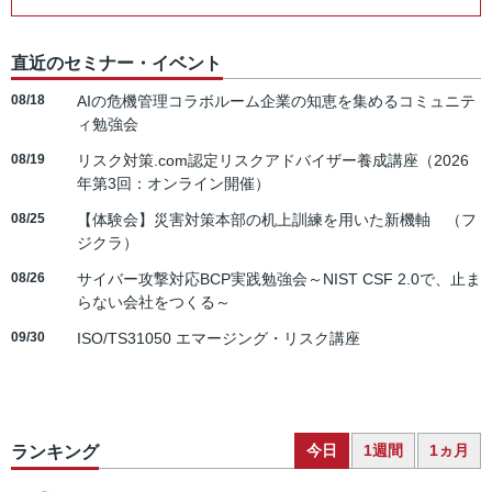
直近のセミナー・イベント
08/18
AIの危機管理コラボルーム企業の知恵を集めるコミュニテ
ィ勉強会
08/19
リスク対策.com認定リスクアドバイザー養成講座（2026
年第3回：オンライン開催）
08/25
【体験会】災害対策本部の机上訓練を用いた新機軸 （フ
ジクラ）
08/26
サイバー攻撃対応BCP実践勉強会～NIST CSF 2.0で、止ま
らない会社をつくる～
09/30
ISO/TS31050 エマージング・リスク講座
今日
1週間
1ヵ月
ランキング