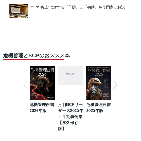
“SNS炎上”に対する「予防」と「初動」を専門家が解説
危機管理とBCPのおススメ本
危機管理白書
月刊BCPリー
危機管理白書
2023年防災・
2026年版
ダーズ2025年
2025年版
BCP・リスク
上半期事例集
マネジメント
【永久保存
事例集【永久
版】
保存版】