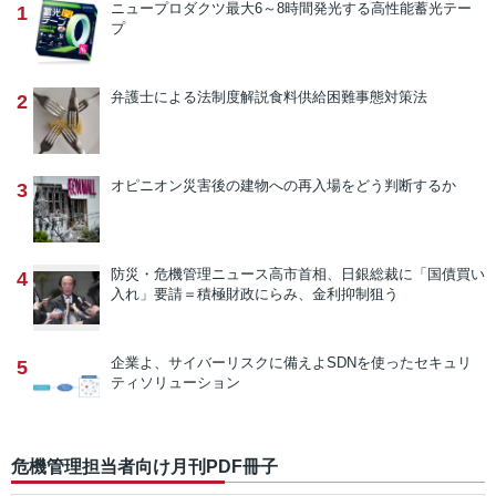
ニュープロダクツ
最大6～8時間発光する高性能蓄光テー
1
プ
弁護士による法制度解説
食料供給困難事態対策法
2
オピニオン
災害後の建物への再入場をどう判断するか
3
防災・危機管理ニュース
高市首相、日銀総裁に「国債買い
4
入れ」要請＝積極財政にらみ、金利抑制狙う
企業よ、サイバーリスクに備えよ
SDNを使ったセキュリ
5
ティソリューション
危機管理担当者向け月刊PDF冊子