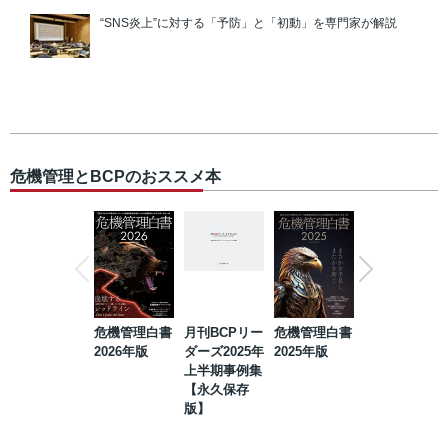
“SNS炎上”に対する「予防」と「初動」を専門家が解説
危機管理とBCPのおススメ本
危機管理白書
月刊BCPリー
危機管理白書
2023年防災・
2026年版
ダーズ2025年
2025年版
BCP・リスク
上半期事例集
マネジメント
【永久保存
事例集【永久
版】
保存版】