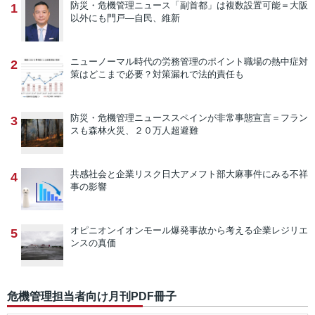
防災・危機管理ニュース
「副首都」は複数設置可能＝大阪
1
以外にも門戸―自民、維新
ニューノーマル時代の労務管理のポイント
職場の熱中症対
2
策はどこまで必要？対策漏れで法的責任も
防災・危機管理ニュース
スペインが非常事態宣言＝フラン
3
スも森林火災、２０万人超避難
共感社会と企業リスク
日大アメフト部大麻事件にみる不祥
4
事の影響
オピニオン
イオンモール爆発事故から考える企業レジリエ
5
ンスの真価
危機管理担当者向け月刊PDF冊子