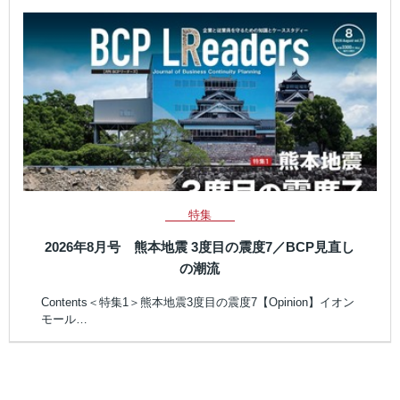
特集
2026年8月号 熊本地震 3度目の震度7／BCP見直し
の潮流
Contents＜特集1＞熊本地震3度目の震度7【Opinion】イオン
モール…