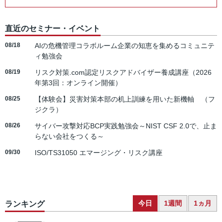
直近のセミナー・イベント
08/18
AIの危機管理コラボルーム企業の知恵を集めるコミュニテ
ィ勉強会
08/19
リスク対策.com認定リスクアドバイザー養成講座（2026
年第3回：オンライン開催）
08/25
【体験会】災害対策本部の机上訓練を用いた新機軸 （フ
ジクラ）
08/26
サイバー攻撃対応BCP実践勉強会～NIST CSF 2.0で、止ま
らない会社をつくる～
09/30
ISO/TS31050 エマージング・リスク講座
今日
1週間
1ヵ月
ランキング