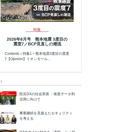
特集
2026年8月号 熊本地震 3度目の
震度7／BCP見直しの潮流
Contents＜特集1＞熊本地震3度目の震度
7【Opinion】イオンモール…
R】
防災DXの社会実装 －衛星データ利
活用に向けて
事業継続を見据えたセキュリティ
を考える