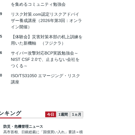
を集めるコミュニティ勉強会
19
リスク対策.com認定リスクアドバイ
ザー養成講座（2026年第3回：オンラ
イン開催）
25
【体験会】災害対策本部の机上訓練を
用いた新機軸 （フジクラ）
26
サイバー攻撃対応BCP実践勉強会～
NIST CSF 2.0で、止まらない会社を
つくる～
30
ISO/TS31050 エマージング・リスク
講座
ンキング
今日
1週間
1ヵ月
防災・危機管理ニュース
高市首相、日銀総裁に「国債買い入れ」要請＝積