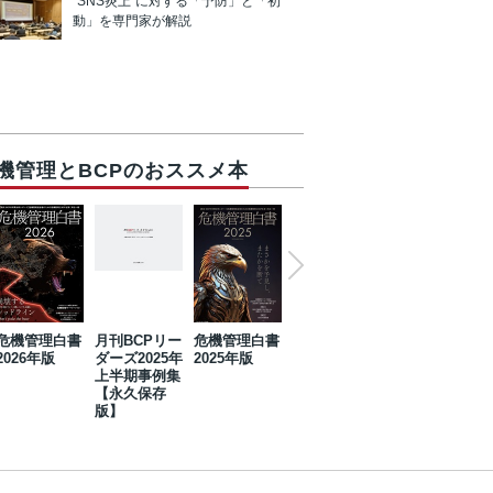
“SNS炎上”に対する「予防」と「初
動」を専門家が解説
機管理とBCPのおススメ本
危機管理白書
月刊BCPリー
危機管理白書
2023年防災・
危機管理白書
2026年版
ダーズ2025年
2025年版
BCP・リスク
2024年版
上半期事例集
マネジメント
【永久保存
事例集【永久
版】
保存版】