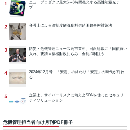
ニュープロダクツ
最大6～8時間発光する高性能蓄光テー
1
プ
弁護士による法制度解説
食料供給困難事態対策法
2
防災・危機管理ニュース
高市首相、日銀総裁に「国債買い
3
入れ」要請＝積極財政にらみ、金利抑制狙う
2024年12月号 「安定」の終わり
「安定」の時代が終わ
4
る
企業よ、サイバーリスクに備えよ
SDNを使ったセキュリ
5
ティソリューション
危機管理担当者向け月刊PDF冊子