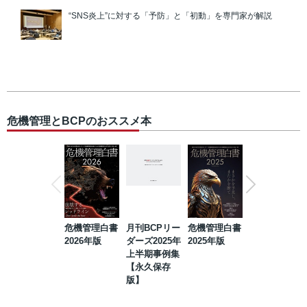
“SNS炎上”に対する「予防」と「初動」を専門家が解説
危機管理とBCPのおススメ本
危機管理白書
月刊BCPリー
危機管理白書
2023年防災・
2026年版
ダーズ2025年
2025年版
BCP・リスク
上半期事例集
マネジメント
【永久保存
事例集【永久
版】
保存版】