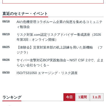
直近のセミナー・イベント
08/18
AIの危機管理コラボルーム企業の知恵を集めるコミュニテ
ィ勉強会
08/19
リスク対策.com認定リスクアドバイザー養成講座（2026
年第3回：オンライン開催）
08/25
【体験会】災害対策本部の机上訓練を用いた新機軸 （フ
ジクラ）
08/26
サイバー攻撃対応BCP実践勉強会～NIST CSF 2.0で、止ま
らない会社をつくる～
09/30
ISO/TS31050 エマージング・リスク講座
今日
1週間
1ヵ月
ランキング