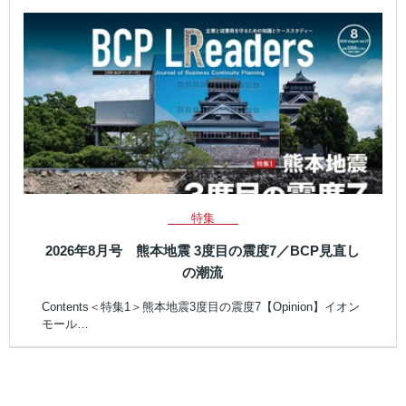
特集
2026年8月号 熊本地震 3度目の震度7／BCP見直し
の潮流
Contents＜特集1＞熊本地震3度目の震度7【Opinion】イオン
モール…