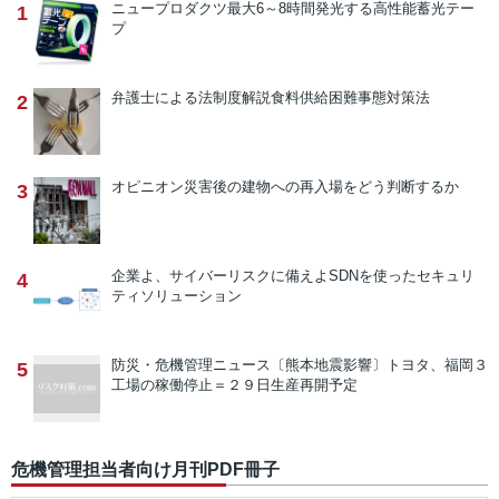
ニュープロダクツ
最大6～8時間発光する高性能蓄光テー
1
プ
弁護士による法制度解説
食料供給困難事態対策法
2
オピニオン
災害後の建物への再入場をどう判断するか
3
企業よ、サイバーリスクに備えよ
SDNを使ったセキュリ
4
ティソリューション
防災・危機管理ニュース
〔熊本地震影響〕トヨタ、福岡３
5
工場の稼働停止＝２９日生産再開予定
危機管理担当者向け月刊PDF冊子