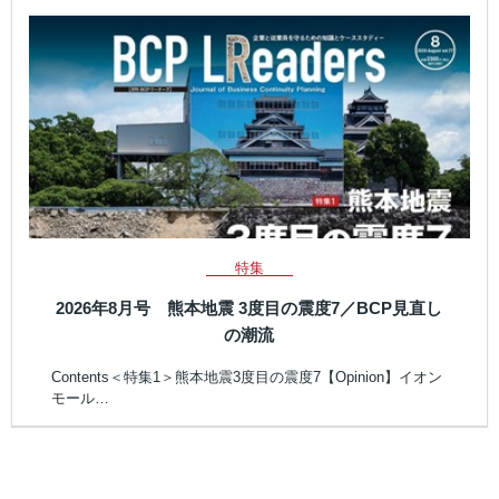
特集
2026年8月号 熊本地震 3度目の震度7／BCP見直し
の潮流
Contents＜特集1＞熊本地震3度目の震度7【Opinion】イオン
モール…