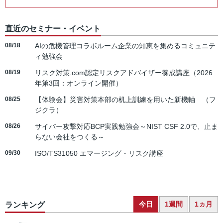
直近のセミナー・イベント
08/18
AIの危機管理コラボルーム企業の知恵を集めるコミュニテ
ィ勉強会
08/19
リスク対策.com認定リスクアドバイザー養成講座（2026
年第3回：オンライン開催）
08/25
【体験会】災害対策本部の机上訓練を用いた新機軸 （フ
ジクラ）
08/26
サイバー攻撃対応BCP実践勉強会～NIST CSF 2.0で、止ま
らない会社をつくる～
09/30
ISO/TS31050 エマージング・リスク講座
今日
1週間
1ヵ月
ランキング