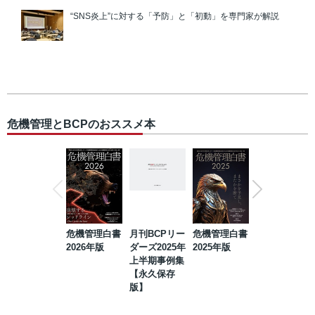
“SNS炎上”に対する「予防」と「初動」を専門家が解説
危機管理とBCPのおススメ本
危機管理白書
月刊BCPリー
危機管理白書
2023年防災・
2026年版
ダーズ2025年
2025年版
BCP・リスク
上半期事例集
マネジメント
【永久保存
事例集【永久
版】
保存版】